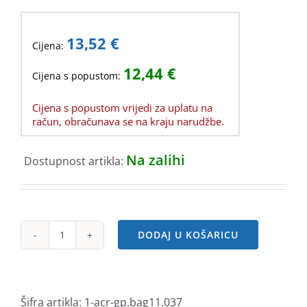
13,52
€
Cijena:
12,44
€
Cijena s popustom:
Cijena s popustom vrijedi za uplatu na
račun, obračunava se na kraju narudžbe.
Na zalihi
Dostupnost artikla:
DODAJ U KOŠARICU
Acer
Vero
zaštitni
sleeve
Šifra artikla:
1-acr-gp.bag11.037