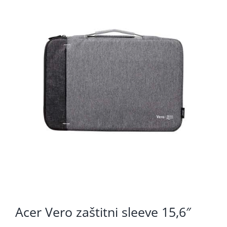
KOMPONENTE
PERIFERIJA
KABELI I KONEKTORI
MREŽNA OPREMA
PRINTERI
POTROŠNI
POTROŠAČKA ELEKTRONIKA
OSTALO
Acer Vero zaštitni sleeve 15,6″