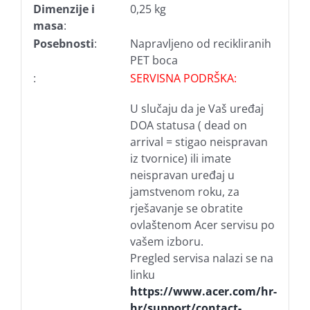
Dimenzije i
0,25 kg
masa
:
Posebnosti
:
Napravljeno od recikliranih
PET boca
:
SERVISNA PODRŠKA:
U slučaju da je Vaš uređaj
DOA statusa ( dead on
arrival = stigao neispravan
iz tvornice) ili imate
neispravan uređaj u
jamstvenom roku, za
rješavanje se obratite
ovlaštenom Acer servisu po
vašem izboru.
Pregled servisa nalazi se na
linku
https://www.acer.com/hr-
hr/support/contact-