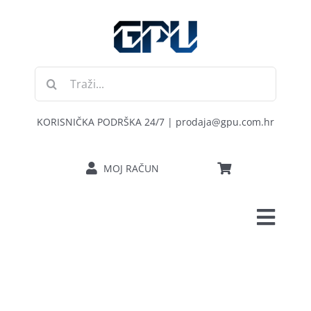
Skip
to
content
Traži...
KORISNIČKA PODRŠKA 24/7 | prodaja@gpu.com.hr
MOJ RAČUN
Toggl
POČETNA
Navig
RAČUNALA