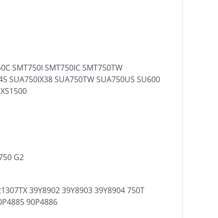
50C SMT750I SMT750IC SMT750TW
45 SUA750IX38 SUA750TW SUA750US SU600
 XS1500
750 G2
21307TX 39Y8902 39Y8903 39Y8904 750T
0P4885 90P4886