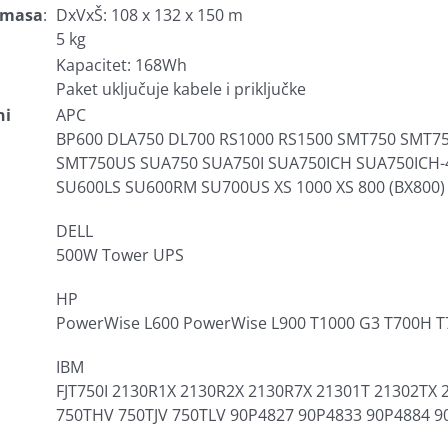
i masa
:
DxVxŠ: 108 x 132 x 150 m
5 kg
Kapacitet: 168Wh
Paket uključuje kabele i priključke
ni
APC
BP600 DLA750 DL700 RS1000 RS1500 SMT750 SMT7
SMT750US SUA750 SUA750I SUA750ICH SUA750ICH-
SU600LS SU600RM SU700US XS 1000 XS 800 (BX800)
DELL
500W Tower UPS
HP
PowerWise L600 PowerWise L900 T1000 G3 T700H T
IBM
FJT750I 2130R1X 2130R2X 2130R7X 21301T 21302TX 
750THV 750TJV 750TLV 90P4827 90P4833 90P4884 9