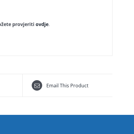
žete provjeriti
ovdje
.
Email This Product