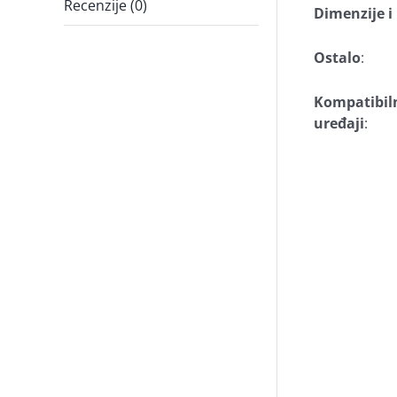
Recenzije (0)
Dimenzije 
Ostalo
:
Kompatibil
uređaji
: