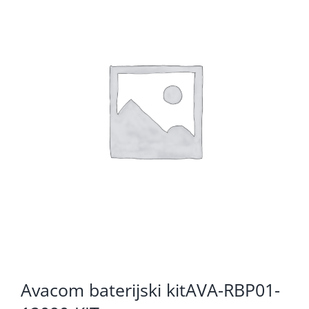
KOMPONENTE
PERIFERIJA
KABELI I KONEKTORI
MREŽNA OPREMA
PRINTERI
POTROŠNI
POTROŠAČKA ELEKTRONIKA
OSTALO
Avacom baterijski kitAVA-RBP01-