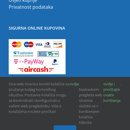
Privatnost podataka
SIGURNA ONLINE KUPOVINA
Ova web stranica koristi kolačiće za
ovdje
.
ovdje i
.
pružanje boljeg korisničkog
Nastavkom
pročitajte
iskustva. Postavke kolačića mogu
pregleda web
uvjete
se kontrolirati i konfigurirati u
stranice
korištenja
vašem web pregledniku. Više o
slažete se s
kolačićima možete pročitati
korištenjem
Copyright © 2013 -
2026 | GPU INFO d.o.o. | All Rights Reserved
kolačića.
Kliknite