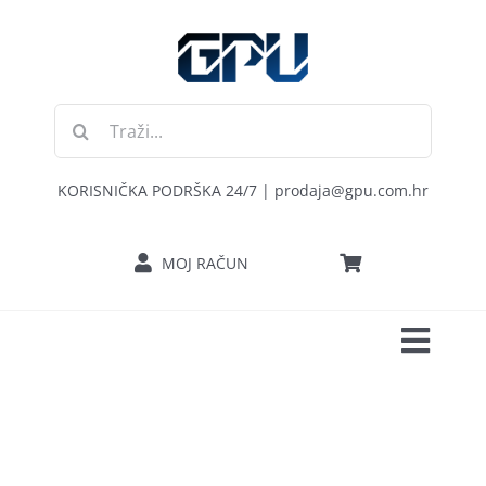
Skip
to
content
Traži...
KORISNIČKA PODRŠKA 24/7 | prodaja@gpu.com.hr
MOJ RAČUN
Toggl
POČETNA
Navig
RAČUNALA