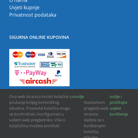
Uvjeti kupnje
Privatnost podataka
SIGURNA ONLINE KUPOVINA
Ova web stranica koristi kolačiće za
ovdje
.
ovdje i
.
pružanje boljeg korisničkog
Nastavkom
pročitajte
iskustva. Postavke kolačića mogu
pregleda web
uvjete
se kontrolirati i konfigurirati u
stranice
korištenja
vašem web pregledniku. Više o
slažete se s
kolačićima možete pročitati
korištenjem
Copyright © 2013 -
2026 | GPU INFO d.o.o. | All Rights Reserved
kolačića.
Kliknite