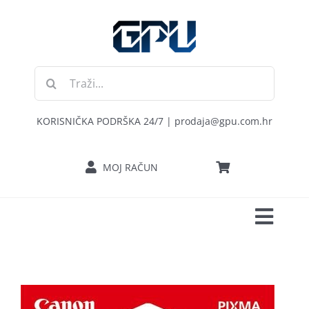
Skip
to
content
Traži...
KORISNIČKA PODRŠKA 24/7 | prodaja@gpu.com.hr
MOJ RAČUN
Toggl
POČETNA
Navig
RAČUNALA