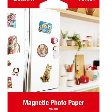
KOMPONENTE
PERIFERIJA
KABELI I KONEKTORI
MREŽNA OPREMA
PRINTERI
POTROŠNI
POTROŠAČKA ELEKTRONIKA
OSTALO