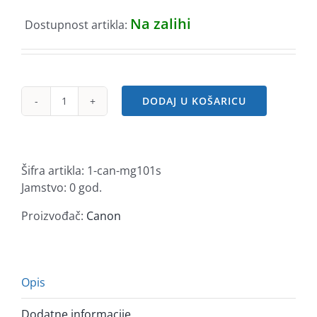
Na zalihi
Dostupnost artikla:
DODAJ U KOŠARICU
Canon
Magnetski
Photo
Papir
Šifra artikla:
1-can-mg101s
MG-
Jamstvo: 0 god.
101
10x15
Proizvođač:
Canon
-
5
L
količina
Opis
Dodatne informacije