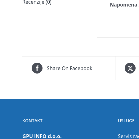
Recenzije (0)
Napomena
:
Share On Facebook
KONTAKT
USLUGE
GPU INFO d.o.o.
Servis r