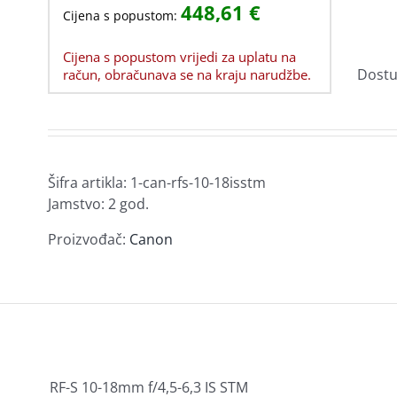
448,61
€
Garancija i usluge
Modularne zidne utičnice
Cijena s popustom:
Video rekorderi za nadzor
Zamjenski toneri za Brother
Baterije UPS
e
Ostala oprema za prijenosna računala
Patch paneli
Kućni alarmi
Smart-UPS
Cijena s popustom vrijedi za uplatu na
Senzori
Kalkulatori
Software
blovi i
rukvice
Alat i pribor
Diktafoni
MP3/MP4
Dostu
račun, obračunava se na kraju narudžbe.
Prenaponska zaštita
Sigurnosne brave
Ploče
Netbotz
ćišta
a
Profesionalni video sustavi
Usluge i ostalo
a
Hladnjaci,
Optički uređaji
i
ventilatori i pribor
iSM
rtica
USB hub
Optički uređaji – DVD-RW
KVM
Hladnjaci za Procesore
Šifra artikla:
1-can-rfs-10-18isstm
Jamstvo: 2 god.
Ventilatori
Termalne paste i padovi
Proizvođač:
Canon
Print serveri
Security Gateway
remu
RF-S 10-18mm f/4,5-6,3 IS STM