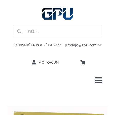
Skip
to
content
Traži...
KORISNIČKA PODRŠKA 24/7 | prodaja@gpu.com.hr
MOJ RAČUN
Toggl
POČETNA
Navig
RAČUNALA