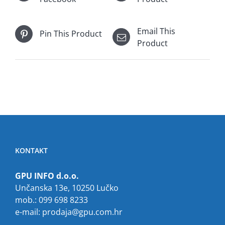
Email This
Pin This Product
Product
KONTAKT
GPU INFO d.o.o.
Unčanska 13e, 10250 Lučko
mob.: 099 698 8233
e-mail:
prodaja@gpu.com.hr