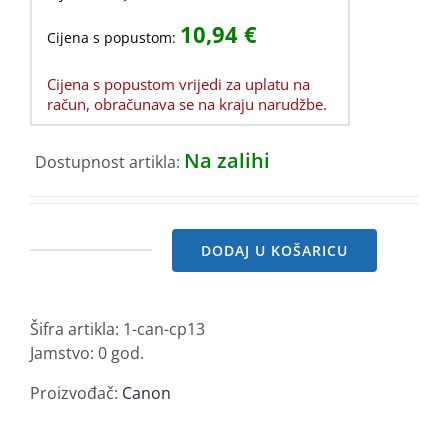
10,94
€
Cijena s popustom:
Cijena s popustom vrijedi za uplatu na
račun, obračunava se na kraju narudžbe.
Na zalihi
Dostupnost artikla:
DODAJ U KOŠARICU
Canon
ribon
CP-
Šifra artikla:
1-can-cp13
13
Jamstvo: 0 god.
II
količina
Proizvođač:
Canon