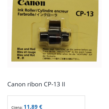
KOMPONENTE
PERIFERIJA
KABELI I KONEKTORI
MREŽNA OPREMA
PRINTERI
POTROŠNI
POTROŠAČKA ELEKTRONIKA
OSTALO
Canon ribon CP-13 II
11,89
€
Cijena: