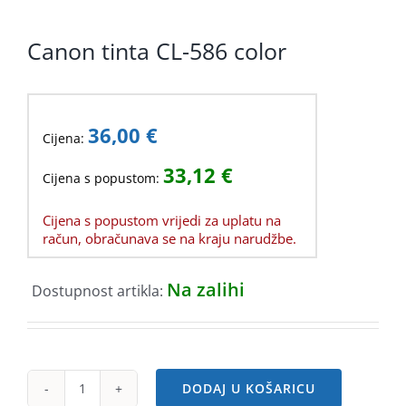
KOMPONENTE
Canon tinta CL-586 color
PERIFERIJA
KABELI I KONEKTORI
36,00
€
MREŽNA OPREMA
Cijena:
33,12
€
PRINTERI
Cijena s popustom:
POTROŠNI
Cijena s popustom vrijedi za uplatu na
račun, obračunava se na kraju narudžbe.
POTROŠAČKA ELEKTRONIKA
Na zalihi
Dostupnost artikla:
OSTALO
DODAJ U KOŠARICU
Canon