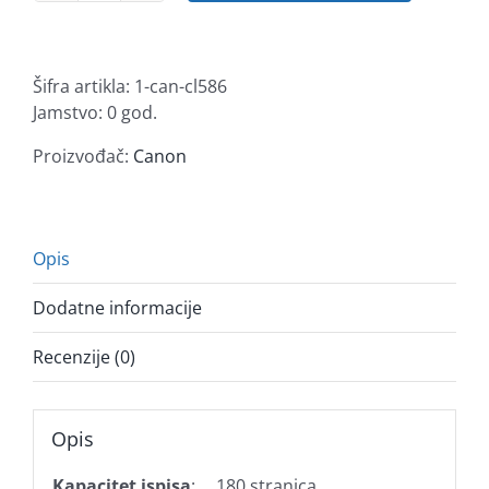
tinta
CL-
586
Šifra artikla:
1-can-cl586
color
Jamstvo: 0 god.
količina
Proizvođač:
Canon
Opis
Dodatne informacije
Recenzije (0)
Opis
Kapacitet ispisa
:
180 stranica