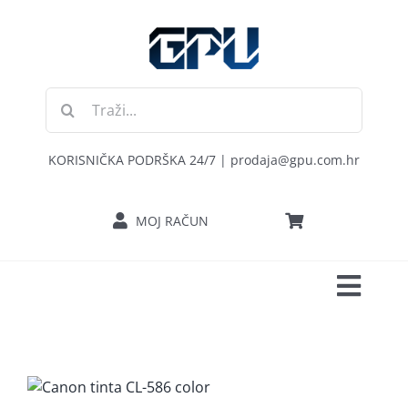
Skip
to
content
Traži...
KORISNIČKA PODRŠKA 24/7 | prodaja@gpu.com.hr
MOJ RAČUN
Toggl
POČETNA
Navig
RAČUNALA