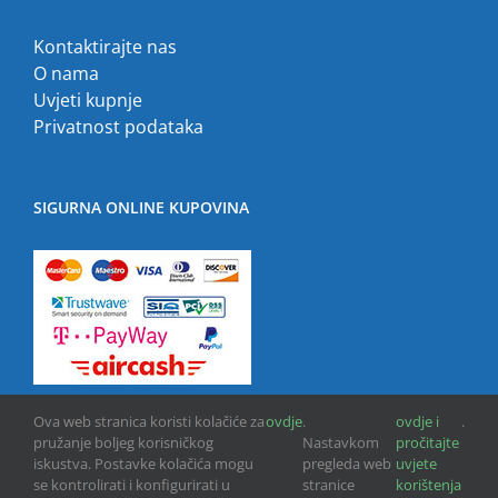
Kontaktirajte nas
O nama
Uvjeti kupnje
Privatnost podataka
SIGURNA ONLINE KUPOVINA
Ova web stranica koristi kolačiće za
ovdje
.
ovdje i
.
pružanje boljeg korisničkog
Nastavkom
pročitajte
iskustva. Postavke kolačića mogu
pregleda web
uvjete
se kontrolirati i konfigurirati u
stranice
korištenja