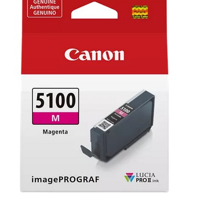
KOMPONENTE
PERIFERIJA
KABELI I KONEKTORI
MREŽNA OPREMA
PRINTERI
POTROŠNI
POTROŠAČKA ELEKTRONIKA
OSTALO