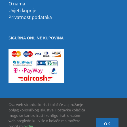
O nama
Uvjeti kupnje
Privatnost podataka
SIGURNA ONLINE KUPOVINA
Ova web stranica koristi kolačiće za pružanje
boljeg korisničkog iskustva. Postavke kolačića
mogu se kontrolirati i konfigurirati u vašem
web pregledniku. Više o kolačićima možete
OK
Copyright © 2013 -
2026 | GPU INFO d.o.o. | All Rights Reserved
pročitati
ovdje
.