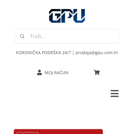
Skip
to
content
Traži...
KORISNIČKA PODRŠKA 24/7 | prodaja@gpu.com.hr
MOJ RAČUN
Toggl
POČETNA
Navig
RAČUNALA