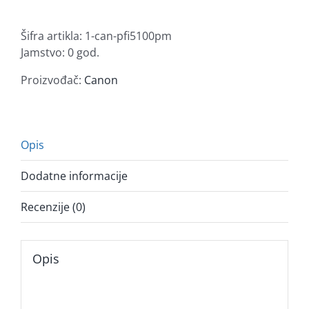
tinta
PFI-
Šifra artikla:
1-can-pfi5100pm
5100PM,
Jamstvo: 0 god.
foto
magenta
Proizvođač:
Canon
količina
Opis
Dodatne informacije
Recenzije (0)
Opis