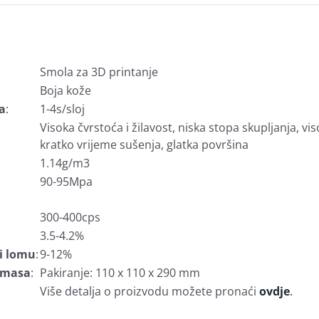
Smola za 3D printanje
Boja kože
sa
:
1-4s/sloj
Visoka čvrstoća i žilavost, niska stopa skupljanja, vi
kratko vrijeme sušenja, glatka površina
1.14g/m3
90-95Mpa
300-400cps
3.5-4.2%
ri lomu
:
9-12%
i masa
:
Pakiranje: 110 x 110 x 290 mm
Više detalja o proizvodu možete pronaći
ovdje
.