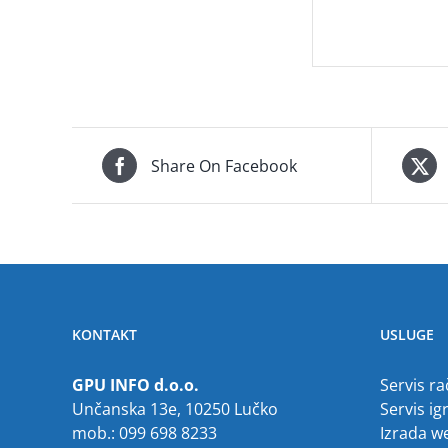
Share On Facebook
KONTAKT
USLUGE
GPU INFO d.o.o.
Servis r
Unčanska 13e, 10250 Lučko
Servis ig
mob.: 099 698 8233
Izrada w