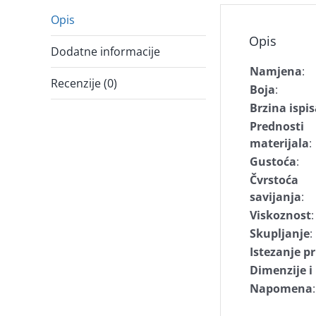
Opis
Opis
Dodatne informacije
Namjena
:
Recenzije (0)
Boja
:
Brzina ispi
Prednosti
materijala
:
Gustoća
:
Čvrstoća
savijanja
:
Viskoznost
:
Skupljanje
:
Istezanje p
Dimenzije 
Napomena
: