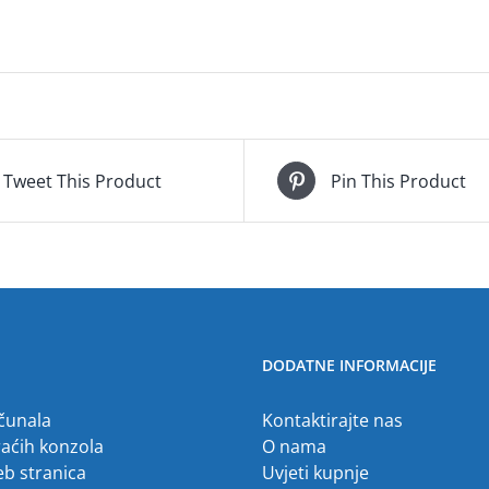
Tweet This Product
Pin This Product
DODATNE INFORMACIJE
ačunala
Kontaktirajte nas
raćih konzola
O nama
eb stranica
Uvjeti kupnje