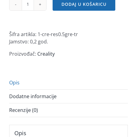
DODAJ U KOŠARICU
Creality
smola
za
3D
Šifra artikla:
1-cre-res0.5gre-tr
printanje,
Jamstvo: 0,2 god.
0.5kg,
prozirna
Proizvođač:
Creality
ze
količina
Opis
Dodatne informacije
Recenzije (0)
Opis