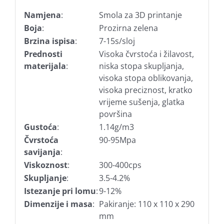
Namjena
:
Smola za 3D printanje
Boja
:
Prozirna zelena
Brzina ispisa
:
7-15s/sloj
Prednosti
Visoka čvrstoća i žilavost,
materijala
:
niska stopa skupljanja,
visoka stopa oblikovanja,
visoka preciznost, kratko
vrijeme sušenja, glatka
površina
Gustoća
:
1.14g/m3
Čvrstoća
90-95Mpa
savijanja
:
Viskoznost
:
300-400cps
Skupljanje
:
3.5-4.2%
Istezanje pri lomu
:
9-12%
Dimenzije i masa
:
Pakiranje: 110 x 110 x 290
mm