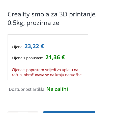
KOMPONENTE
Creality smola za 3D printanje,
PERIFERIJA
0.5kg, prozirna ze
KABELI I KONEKTORI
MREŽNA OPREMA
23,22
€
Cijena:
PRINTERI
21,36
€
Cijena s popustom:
POTROŠNI
Cijena s popustom vrijedi za uplatu na
POTROŠAČKA ELEKTRONIKA
račun, obračunava se na kraju narudžbe.
OSTALO
Na zalihi
Dostupnost artikla: