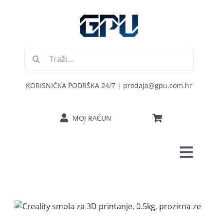
Skip
to
content
Traži...
KORISNIČKA PODRŠKA 24/7 | prodaja@gpu.com.hr
MOJ RAČUN
Toggl
POČETNA
Navig
RAČUNALA