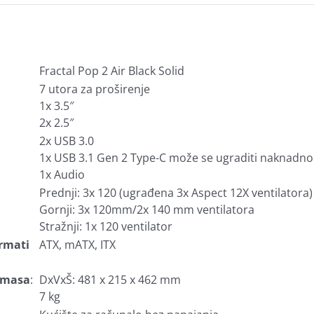
Fractal Pop 2 Air Black Solid
7 utora za proširenje
1x 3.5″
2x 2.5″
2x USB 3.0
1x USB 3.1 Gen 2 Type-C može se ugraditi naknadno
1x Audio
Prednji: 3x 120 (ugrađena 3x Aspect 12X ventilatora)
Gornji: 3x 120mm/2x 140 mm ventilatora
Stražnji: 1x 120 ventilator
rmati
ATX, mATX, ITX
i masa
:
DxVxŠ: 481 x 215 x 462 mm
7 kg