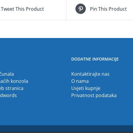
Tweet This Product
Pin This Product
DODATNE INFORMACIJE
ačunala
Kontaktirajte nas
raćih konzola
O nama
eb stranica
Uvjeti kupnje
Adwords
Privatnost podataka