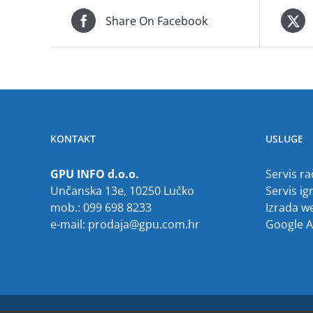
Share On Facebook
KONTAKT
USLUGE
GPU INFO d.o.o.
Servis r
Unčanska 13e, 10250 Lučko
Servis ig
mob.: 099 698 8233
Izrada w
e-mail:
prodaja@gpu.com.hr
Google 