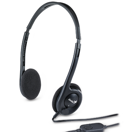
KOMPONENTE
PERIFERIJA
KABELI I KONEKTORI
MREŽNA OPREMA
PRINTERI
POTROŠNI
POTROŠAČKA ELEKTRONIKA
OSTALO