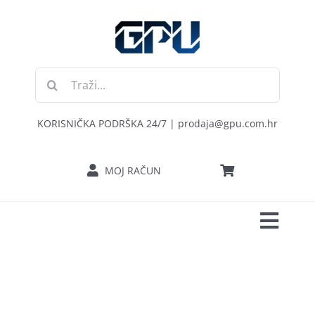
Skip
to
content
Traži...
KORISNIČKA PODRŠKA 24/7 | prodaja@gpu.com.hr
MOJ RAČUN
Toggl
POČETNA
Navig
RAČUNALA