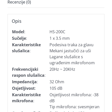
Recenzije (0)
Opis
Model
:
HS-200C
Sučelje
:
1 x 3.5 mm
Karakteristike
Podesiva traka za glavu
slušalica
:
Mekani jastučići za uši
Lagane slušalice s
ugrađenim mikrofonom
Frekvencijski
20Hz ~ 20KHz
raspon slušalica
:
Impedancija
:
32 Ohm
Osjetljivost
:
105 dB
Karakteristike
Osjetljivost mikrofona: -38
mikrofona
:
dB
Tip mikrofona: svesmjeran