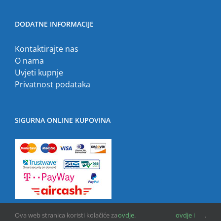
DODATNE INFORMACIJE
Kontaktirajte nas
O nama
Uvjeti kupnje
Privatnost podataka
SIGURNA ONLINE KUPOVINA
Ova web stranica koristi kolačiće za
ovdje
.
ovdje i
.