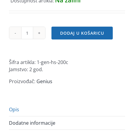
Na zalihi
Dostupnost artikla:
DODAJ U KOŠARICU
Genius
HS-
200C,
slušalice
Šifra artikla:
1-gen-hs-200c
s
Jamstvo: 2 god.
mikrofonom,
3.5mm
Proizvođač:
Genius
količina
Opis
Dodatne informacije