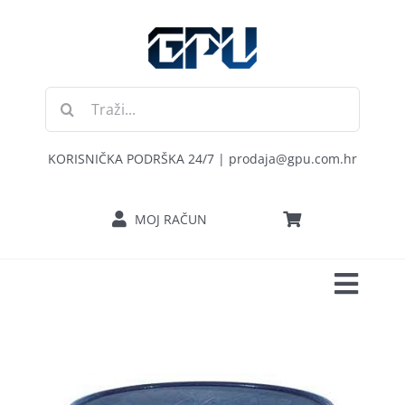
Skip
to
content
Traži...
KORISNIČKA PODRŠKA 24/7 | prodaja@gpu.com.hr
MOJ RAČUN
Toggl
POČETNA
Navig
RAČUNALA