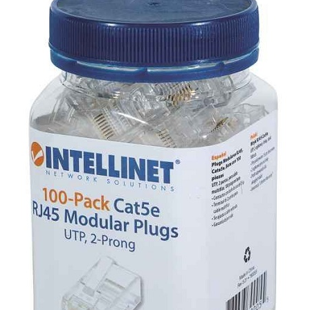
KOMPONENTE
PERIFERIJA
KABELI I KONEKTORI
MREŽNA OPREMA
PRINTERI
POTROŠNI
POTROŠAČKA ELEKTRONIKA
OSTALO