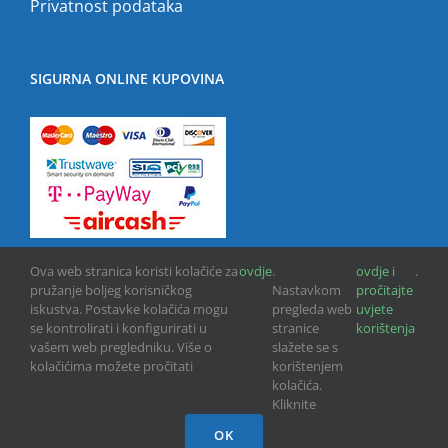
Privatnost podataka
SIGURNA ONLINE KUPOVINA
Ova web stranica koristi kolačiće za
ovdje
.
ovdje i
.
pružanje boljeg korisničkog
Nastavkom
pročitajte
iskustva. Postavke kolačića mogu
pregleda web
uvjete
se kontrolirati i konfigurirati u
stranice
korištenja
vašem web pregledniku. Više o
slažete se s
kolačićima možete pročitati
korištenjem
Copyright © 2013 -
2026 | GPU INFO d.o.o. | All Rights Reserved
kolačića.
Kliknite
Facebook
OK