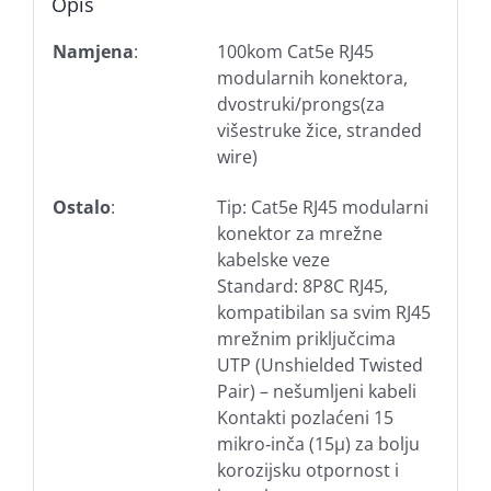
Opis
Namjena
:
100kom Cat5e RJ45
modularnih konektora,
dvostruki/prongs(za
višestruke žice, stranded
wire)
Ostalo
:
Tip: Cat5e RJ45 modularni
konektor za mrežne
kabelske veze
Standard: 8P8C RJ45,
kompatibilan sa svim RJ45
mrežnim priključcima
UTP (Unshielded Twisted
Pair) – nešumljeni kabeli
Kontakti pozlaćeni 15
mikro‑inča (15µ) za bolju
korozijsku otpornost i