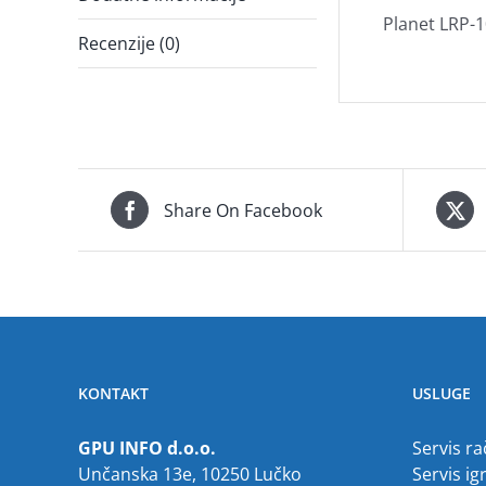
Planet LRP-1
Recenzije (0)
Share On Facebook
KONTAKT
USLUGE
GPU INFO d.o.o.
Servis r
Unčanska 13e, 10250 Lučko
Servis ig