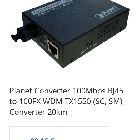
KOMPONENTE
PERIFERIJA
KABELI I KONEKTORI
MREŽNA OPREMA
PRINTERI
POTROŠNI
POTROŠAČKA ELEKTRONIKA
Planet Converter 100Mbps RJ45
to 100FX WDM TX1550 (SC, SM)
OSTALO
Converter 20km