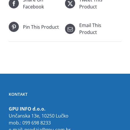
Facebook
Product
Email This
Pin This Product
Product
KONTAKT
GPU INFO d.o.o.
Unčanska 13e, 10250 Lučko
mob.: 099 698 8233
e-mail:
prodaja@gpu.com.hr