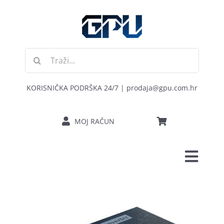
Skip
to
content
Traži...
KORISNIČKA PODRŠKA 24/7 | prodaja@gpu.com.hr
MOJ RAČUN
Toggl
POČETNA
Navig
RAČUNALA