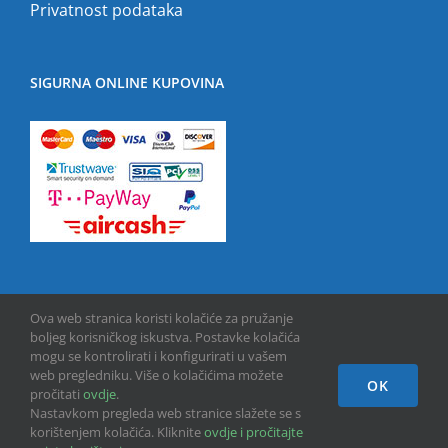
Privatnost podataka
SIGURNA ONLINE KUPOVINA
Ova web stranica koristi kolačiće za pružanje
boljeg korisničkog iskustva. Postavke kolačića
mogu se kontrolirati i konfigurirati u vašem
web pregledniku. Više o kolačićima možete
OK
Copyright © 2013 -
2026 | GPU INFO d.o.o. | All Rights Reserved
pročitati
ovdje
.
Nastavkom pregleda web stranice slažete se s
korištenjem kolačića. Kliknite
ovdje i pročitajte
Facebook