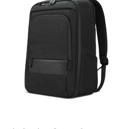
KOMPONENTE
PERIFERIJA
KABELI I KONEKTORI
MREŽNA OPREMA
PRINTERI
POTROŠNI
POTROŠAČKA ELEKTRONIKA
OSTALO