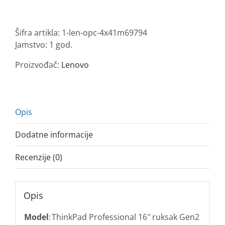
Professional
16"
Backpack
Šifra artikla:
1-len-opc-4x41m69794
Gen2
Jamstvo: 1 god.
količina
Proizvođač:
Lenovo
Opis
Dodatne informacije
Recenzije (0)
Opis
Model
:
ThinkPad Professional 16″ ruksak Gen2