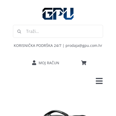
Skip
to
content
Traži...
KORISNIČKA PODRŠKA 24/7 | prodaja@gpu.com.hr
MOJ RAČUN
Toggl
POČETNA
Navig
RAČUNALA