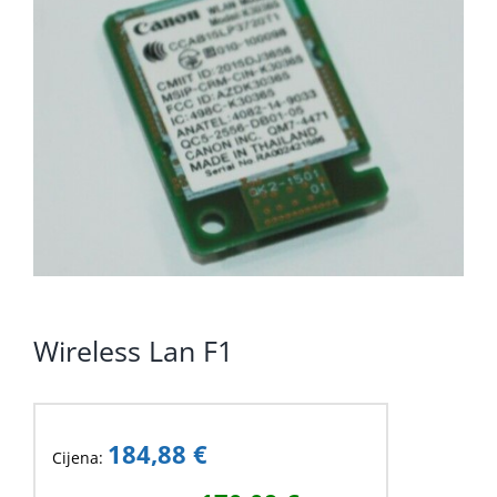
KOMPONENTE
PERIFERIJA
KABELI I KONEKTORI
MREŽNA OPREMA
PRINTERI
POTROŠNI
POTROŠAČKA ELEKTRONIKA
Wireless Lan F1
OSTALO
184,88
€
Cijena: