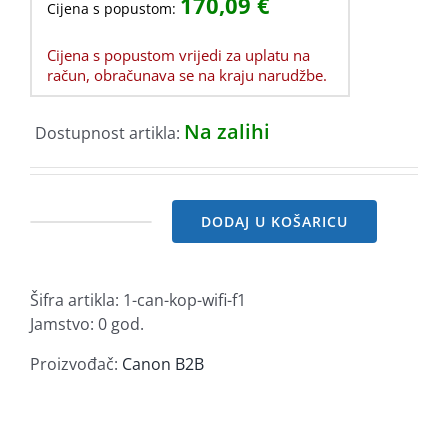
170,09
€
Cijena s popustom:
Cijena s popustom vrijedi za uplatu na
račun, obračunava se na kraju narudžbe.
Na zalihi
Dostupnost artikla:
DODAJ U KOŠARICU
Wireless
Lan
F1
Šifra artikla:
1-can-kop-wifi-f1
količina
Jamstvo: 0 god.
Proizvođač:
Canon B2B