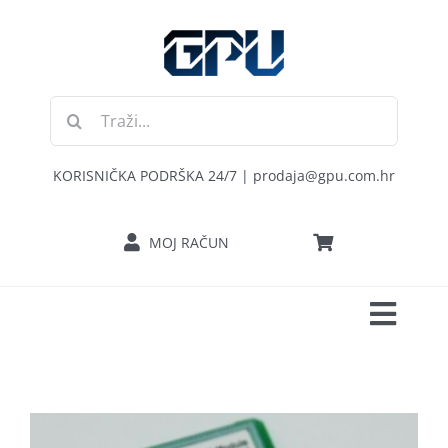
Skip
to
content
Traži...
KORISNIČKA PODRŠKA 24/7 | prodaja@gpu.com.hr
MOJ RAČUN
Toggl
POČETNA
Navig
RAČUNALA