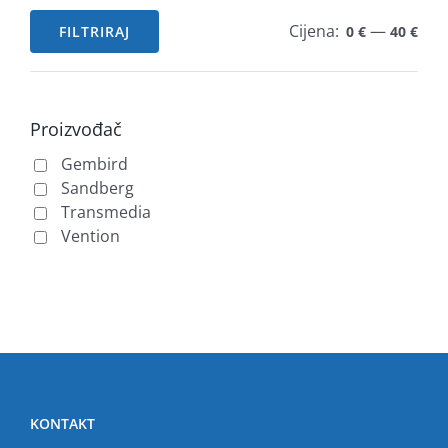
Cijena:
—
FILTRIRAJ
0 €
40 €
Min
Maks
cijena
cijena
Proizvođač
Gembird
Sandberg
Transmedia
Vention
KONTAKT