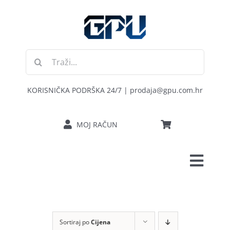
Skip
to
content
Traži...
KORISNIČKA PODRŠKA 24/7 | prodaja@gpu.com.hr
MOJ RAČUN
Toggl
POČETNA
Navig
RAČUNALA
Sortiraj po
Cijena