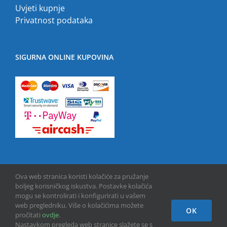
Uvjeti kupnje
Privatnost podataka
SIGURNA ONLINE KUPOVINA
Ova web stranica koristi kolačiće za pružanje
boljeg korisničkog iskustva. Postavke kolačića
mogu se kontrolirati i konfigurirati u vašem
web pregledniku. Više o kolačićima možete
OK
Copyright © 2013 -
2026 | GPU INFO d.o.o. | All Rights Reserved
pročitati
ovdje
.
Nastavkom pregleda web stranice slažete se s