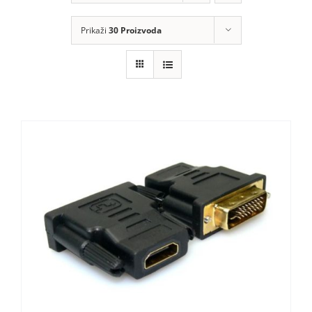
KOMPONENTE
Prikaži
30 Proizvoda
PERIFERIJA
KABELI I KONEKTORI
MREŽNA OPREMA
PRINTERI
POTROŠNI
POTROŠAČKA ELEKTRONIKA
OSTALO