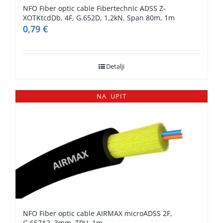
NFO Fiber optic cable Fibertechnic ADSS Z-
XOTKtcdDb, 4F, G.652D, 1,2kN, Span 80m, 1m
0,79
€
Detalji
NA UPIT
NFO Fiber optic cable AIRMAX microADSS 2F,
G.657A2, 3mm, TPU, 1m