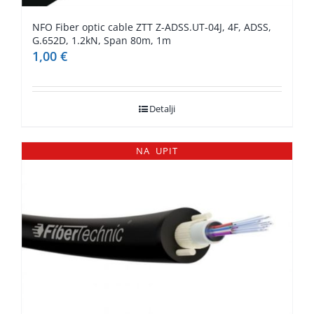
NFO Fiber optic cable ZTT Z-ADSS.UT-04J, 4F, ADSS,
G.652D, 1.2kN, Span 80m, 1m
1,00
€
Detalji
NA UPIT