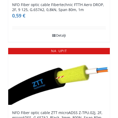
NFO Fiber optic cable Fibertechnic FTTH Aero DROP,
2F, 9 125, G.657A2, 0,8kN, Span 80m, 1m
0,59
€
Detalji
NA UPIT
NFO Fiber optic cable ZTT microADSS Z-TPU.02J, 2F,
microADSS, G.657A2, Black, 3mm, 800N, Span 80m,