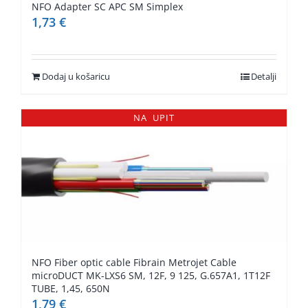
NFO Adapter SC APC SM Simplex
1,73
€
Dodaj u košaricu
Detalji
NA UPIT
NFO Fiber optic cable Fibrain Metrojet Cable
microDUCT MK-LXS6 SM, 12F, 9 125, G.657A1, 1T12F
TUBE, 1,45, 650N
1,79
€