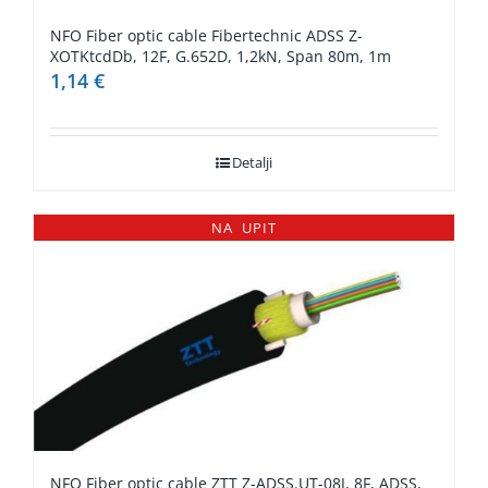
NFO Fiber optic cable Fibertechnic ADSS Z-
XOTKtcdDb, 12F, G.652D, 1,2kN, Span 80m, 1m
1,14
€
Detalji
NA UPIT
NFO Fiber optic cable ZTT Z-ADSS.UT-08J, 8F, ADSS,