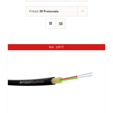
KOMPONENTE
Prikaži
30 Proizvoda
PERIFERIJA
KABELI I KONEKTORI
MREŽNA OPREMA
NA UPIT
PRINTERI
POTROŠNI
POTROŠAČKA ELEKTRONIKA
OSTALO