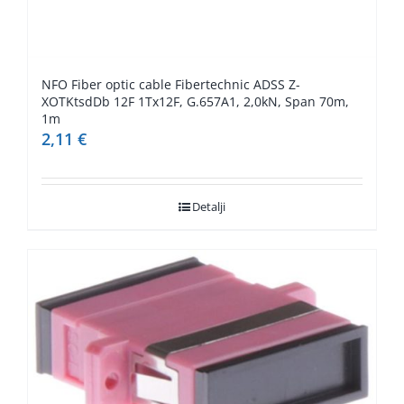
NFO Fiber optic cable Fibertechnic ADSS Z-
XOTKtsdDb 12F 1Tx12F, G.657A1, 2,0kN, Span 70m,
1m
2,11
€
Detalji