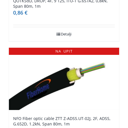
QOTKSdD, DROP, 4F, 9 125, ITU-T G.657A2, 0,8kN,
Span 80m, 1m
0,86
€
Detalji
NA UPIT
NFO Fiber optic cable ZTT Z-ADSS.UT-02J, 2F, ADSS,
G.652D, 1.2kN, Span 80m, 1m