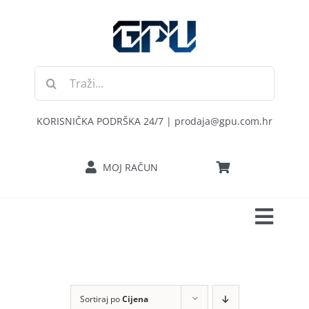
Skip
to
content
Traži...
KORISNIČKA PODRŠKA 24/7 | prodaja@gpu.com.hr
MOJ RAČUN
Toggl
POČETNA
Navig
RAČUNALA
Sortiraj po
Cijena