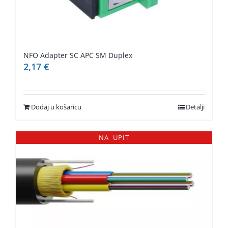
NFO Adapter SC APC SM Duplex
2,17
€
Dodaj u košaricu
Detalji
NA UPIT