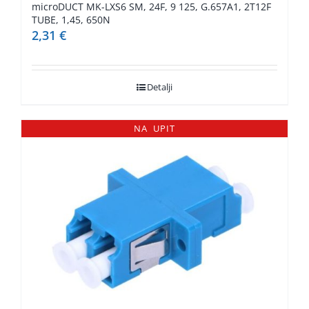
microDUCT MK-LXS6 SM, 24F, 9 125, G.657A1, 2T12F
TUBE, 1,45, 650N
2,31
€
Detalji
NA UPIT