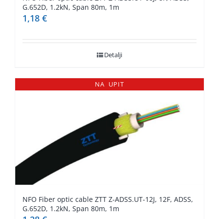
G.652D, 1.2kN, Span 80m, 1m
1,18
€
Detalji
NA UPIT
NFO Fiber optic cable ZTT Z-ADSS.UT-12J, 12F, ADSS,
G.652D, 1.2kN, Span 80m, 1m