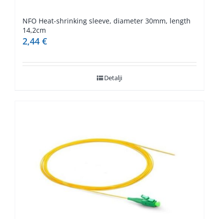
NFO Heat-shrinking sleeve, diameter 30mm, length
14,2cm
2,44
€
Detalji