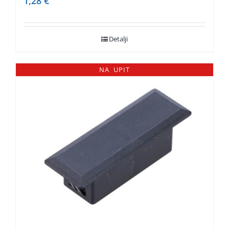
1,28
€
Detalji
NA UPIT