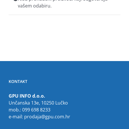
KOMPONENTE
vašem odabiru.
PERIFERIJA
KABELI I KONEKTORI
MREŽNA OPREMA
PRINTERI
POTROŠNI
POTROŠAČKA ELEKTRONIKA
KONTAKT
OSTALO
GPU INFO d.o.o.
Unčanska 13e, 10250 Lučko
mob.: 099 698 8233
e-mail:
prodaja@gpu.com.hr