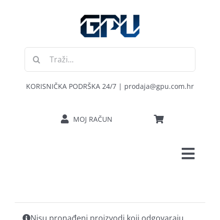
Skip
to
content
Traži...
KORISNIČKA PODRŠKA 24/7 | prodaja@gpu.com.hr
MOJ RAČUN
Toggl
POČETNA
Navig
RAČUNALA
Nisu pronađeni proizvodi koji odgovaraju