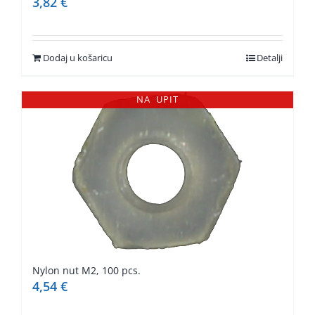
3,82
€
Dodaj u košaricu
Detalji
NA UPIT
Nylon nut M2, 100 pcs.
4,54
€