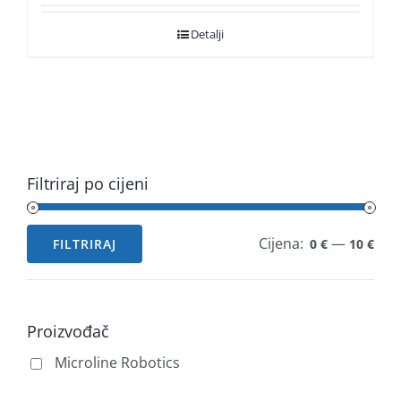
Detalji
Filtriraj po cijeni
Cijena:
—
FILTRIRAJ
0 €
10 €
Min
Maks
cijena
cijena
Proizvođač
Microline Robotics