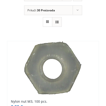
KOMPONENTE
Prikaži
30 Proizvoda
PERIFERIJA
KABELI I KONEKTORI
MREŽNA OPREMA
PRINTERI
POTROŠNI
POTROŠAČKA ELEKTRONIKA
OSTALO
Nylon nut M3, 100 pcs.