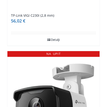
TP-Link VIGI C230I (2,8 mm)
56,02
€
Detalji
NA UPIT