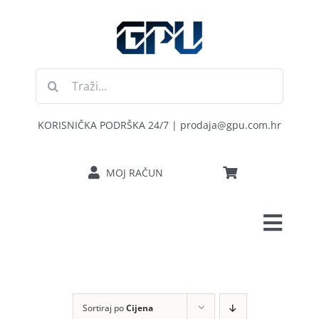
Skip
to
content
Traži...
KORISNIČKA PODRŠKA 24/7 | prodaja@gpu.com.hr
MOJ RAČUN
Toggl
POČETNA
Navig
RAČUNALA
Sortiraj po
Cijena