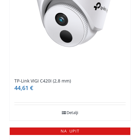
TP-Link VIGI C420I (2,8 mm)
44,61
€
Detalji
NA UPIT