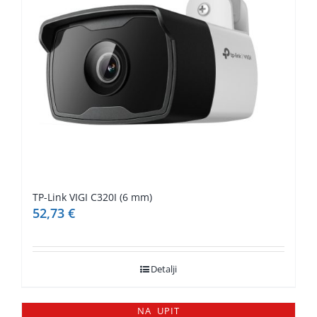
TP-Link VIGI C320I (6 mm)
52,73
€
Detalji
NA UPIT