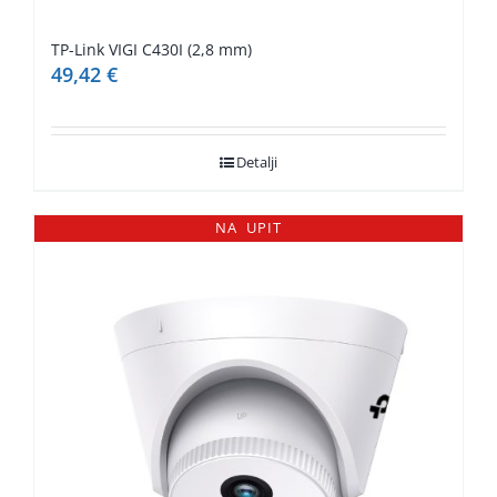
TP-Link VIGI C430I (2,8 mm)
49,42
€
Detalji
NA UPIT