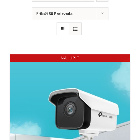
KOMPONENTE
Prikaži
30 Proizvoda
PERIFERIJA
KABELI I KONEKTORI
MREŽNA OPREMA
NA UPIT
PRINTERI
POTROŠNI
POTROŠAČKA ELEKTRONIKA
OSTALO