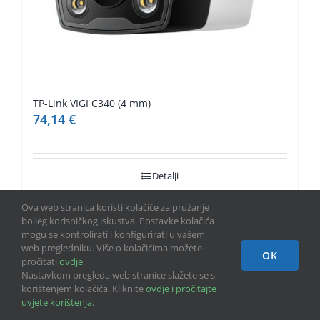
TP-Link VIGI C340 (4 mm)
74,14
€
Detalji
Ova web stranica koristi kolačiće za pružanje
NA UPIT
boljeg korisničkog iskustva. Postavke kolačića
mogu se kontrolirati i konfigurirati u vašem
web pregledniku. Više o kolačićima možete
OK
pročitati
ovdje
.
Nastavkom pregleda web stranice slažete se s
korištenjem kolačića. Kliknite
ovdje i pročitajte
uvjete korištenja
.