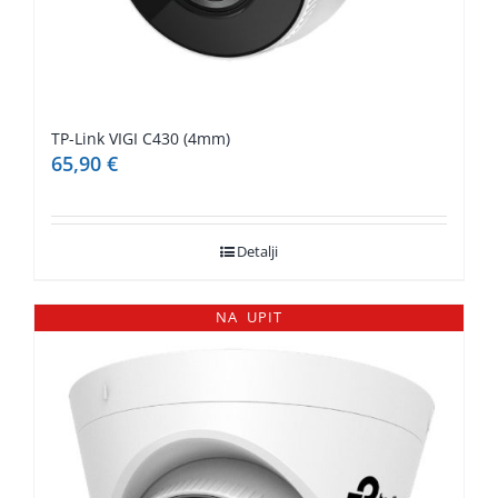
TP-Link VIGI C430 (4mm)
65,90
€
Detalji
NA UPIT