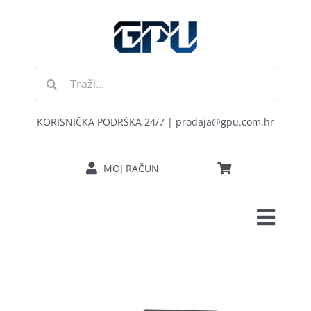
Skip
to
content
Traži...
KORISNIČKA PODRŠKA 24/7 | prodaja@gpu.com.hr
MOJ RAČUN
Toggl
POČETNA
Navig
RAČUNALA