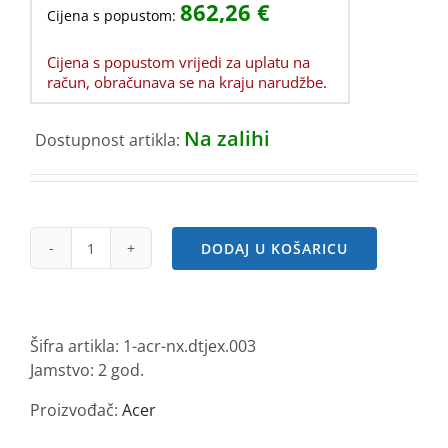
862,26
€
Cijena s popustom:
Cijena s popustom vrijedi za uplatu na
račun, obračunava se na kraju narudžbe.
Na zalihi
Dostupnost artikla:
DODAJ U KOŠARICU
Acer
Aspire
Lite
15
Šifra artikla:
1-acr-nx.dtjex.003
Ultra5-
Jamstvo: 2 god.
115U/16GB/1TB/15,6"/DOS
količina
Proizvođač:
Acer