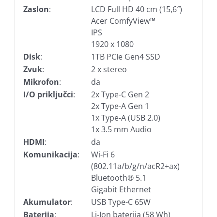
Zaslon
:
LCD Full HD 40 cm (15,6″)
Acer ComfyView™
IPS
1920 x 1080
Disk
:
1TB PCIe Gen4 SSD
Zvuk
:
2 x stereo
Mikrofon
:
da
I/O priključci
:
2x Type-C Gen 2
2x Type-A Gen 1
1x Type-A (USB 2.0)
1x 3.5 mm Audio
HDMI
:
da
Komunikacija
:
Wi-Fi 6
(802.11a/b/g/n/acR2+ax)
Bluetooth® 5.1
Gigabit Ethernet
Akumulator
:
USB Type-C 65W
Baterija
:
Li-Ion baterija (58 Wh)