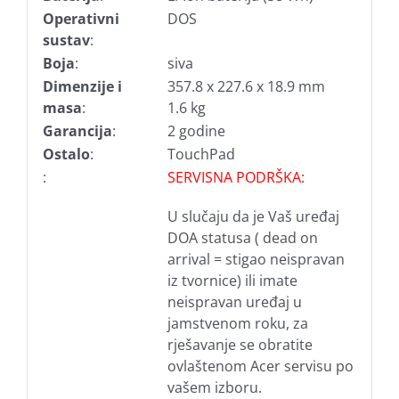
Operativni
DOS
sustav
:
Boja
:
siva
Dimenzije i
357.8 x 227.6 x 18.9 mm
masa
:
1.6 kg
Garancija
:
2 godine
Ostalo
:
TouchPad
:
SERVISNA PODRŠKA:
U slučaju da je Vaš uređaj
DOA statusa ( dead on
arrival = stigao neispravan
iz tvornice) ili imate
neispravan uređaj u
jamstvenom roku, za
rješavanje se obratite
ovlaštenom Acer servisu po
vašem izboru.