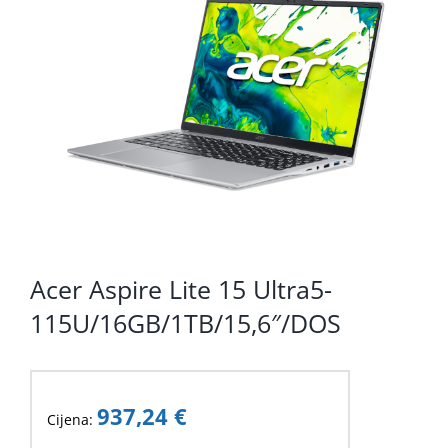
KOMPONENTE
PERIFERIJA
KABELI I KONEKTORI
MREŽNA OPREMA
PRINTERI
POTROŠNI
POTROŠAČKA ELEKTRONIKA
Acer Aspire Lite 15 Ultra5-
115U/16GB/1TB/15,6″/DOS
OSTALO
937,24
€
Cijena: