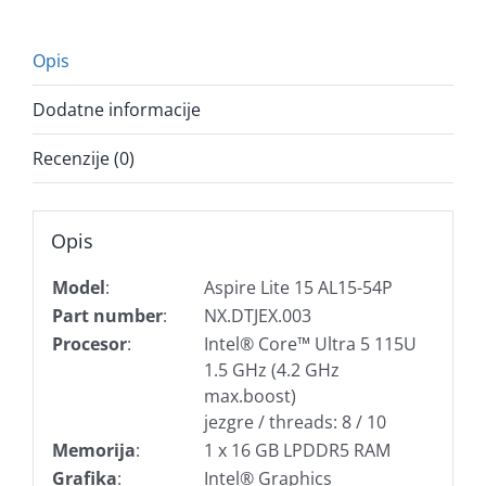
Opis
Dodatne informacije
Recenzije (0)
Opis
Model
:
Aspire Lite 15 AL15-54P
Part number
:
NX.DTJEX.003
Procesor
:
Intel® Core™ Ultra 5 115U
1.5 GHz (4.2 GHz
max.boost)
jezgre / threads: 8 / 10
Memorija
:
1 x 16 GB LPDDR5 RAM
Grafika
:
Intel® Graphics