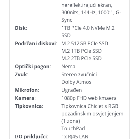
nereflektirajući ekran,
300nits, 144Hz, 1000:1, G-
Sync
Disk
:
1TB PCIe 4.0 NVMe M.2
SSD
Podržani diskovi
:
M.2 512GB PCIe SSD
M.2 1TB PCIe SSD
M.2 2TB PCIe SSD
Optički pogon
:
Nema
Zvuk
:
Stereo zvučnici
Dolby Atmos
Mikrofon
:
Ugrađen
Kamera
:
1080p FHD web kmaera
Tipkovnica
:
Tipkovnica Chiclet s RGB
pozadinskim osvjetljenjem
(1 zona)
TouchPad
I/O priključci
:
1x RJ45 LAN