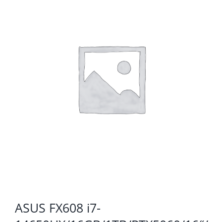
KOMPONENTE
PERIFERIJA
KABELI I KONEKTORI
MREŽNA OPREMA
PRINTERI
POTROŠNI
POTROŠAČKA ELEKTRONIKA
OSTALO
ASUS FX608 i7-