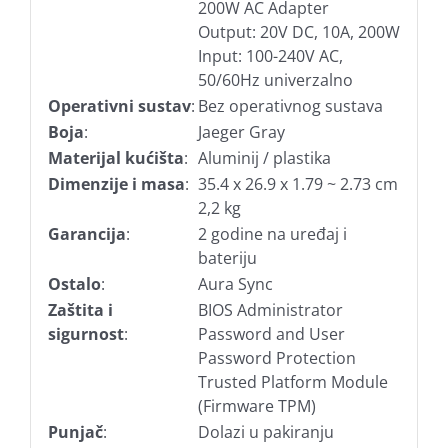
200W AC Adapter
Output: 20V DC, 10A, 200W
Input: 100-240V AC,
50/60Hz univerzalno
Operativni sustav
:
Bez operativnog sustava
Boja
:
Jaeger Gray
Materijal kućišta
:
Aluminij / plastika
Dimenzije i masa
:
35.4 x 26.9 x 1.79 ~ 2.73 cm
2,2 kg
Garancija
:
2 godine na uređaj i
bateriju
Ostalo
:
Aura Sync
Zaštita i
BIOS Administrator
sigurnost
:
Password and User
Password Protection
Trusted Platform Module
(Firmware TPM)
Punjač
:
Dolazi u pakiranju