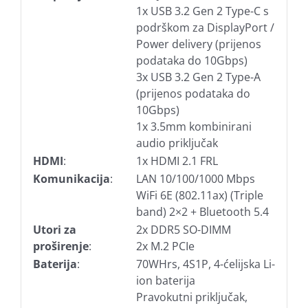
1x USB 3.2 Gen 2 Type-C s
podrškom za DisplayPort /
Power delivery (prijenos
podataka do 10Gbps)
3x USB 3.2 Gen 2 Type-A
(prijenos podataka do
10Gbps)
1x 3.5mm kombinirani
audio priključak
HDMI
:
1x HDMI 2.1 FRL
Komunikacija
:
LAN 10/100/1000 Mbps
WiFi 6E (802.11ax) (Triple
band) 2×2 + Bluetooth 5.4
Utori za
2x DDR5 SO-DIMM
proširenje
:
2x M.2 PCIe
Baterija
:
70WHrs, 4S1P, 4-ćelijska Li-
ion baterija
Pravokutni priključak,