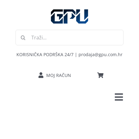
Skip
to
content
Traži...
KORISNIČKA PODRŠKA 24/7 | prodaja@gpu.com.hr
MOJ RAČUN
Toggl
POČETNA
Navig
RAČUNALA