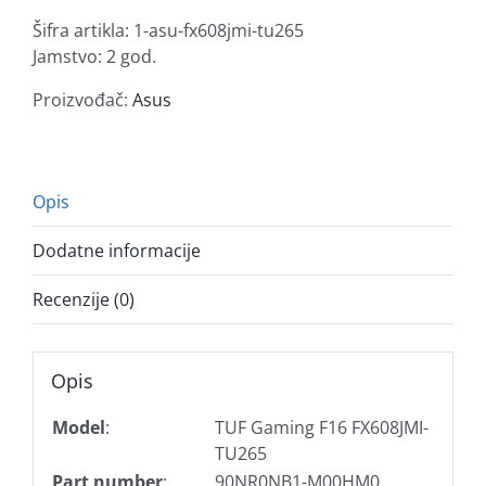
14650HX/16GB/1TB/RTX5060/16"/noOS
Šifra artikla:
1-asu-fx608jmi-tu265
količina
Jamstvo: 2 god.
Proizvođač:
Asus
Opis
Dodatne informacije
Recenzije (0)
Opis
Model
:
TUF Gaming F16 FX608JMI-
TU265
Part number
:
90NR0NB1-M00HM0