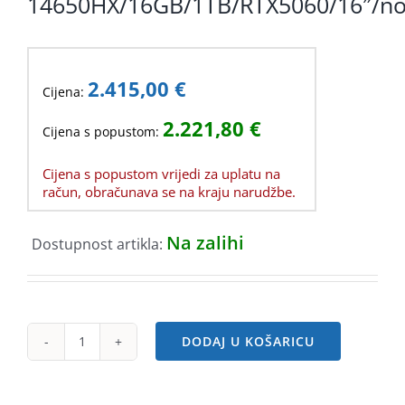
14650HX/16GB/1TB/RTX5060/16″/n
2.415,00
€
Cijena:
2.221,80
€
Cijena s popustom:
Cijena s popustom vrijedi za uplatu na
račun, obračunava se na kraju narudžbe.
Na zalihi
Dostupnost artikla:
DODAJ U KOŠARICU
ASUS
FX608
i7-