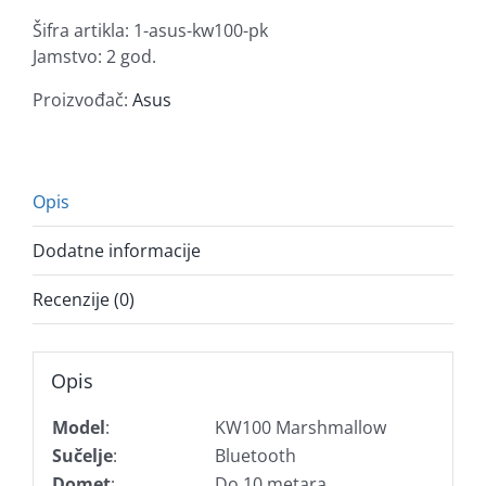
tipkovnica,
Šifra artikla:
1-asus-kw100-pk
roza
Jamstvo: 2 god.
količina
Proizvođač:
Asus
Opis
Dodatne informacije
Recenzije (0)
Opis
Model
:
KW100 Marshmallow
Sučelje
:
Bluetooth
Domet
:
Do 10 metara