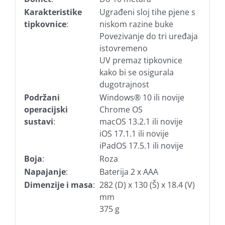
Karakteristike
Ugrađeni sloj tihe pjene s
tipkovnice
:
niskom razine buke
Povezivanje do tri uređaja
istovremeno
UV premaz tipkovnice
kako bi se osigurala
dugotrajnost
Podržani
Windows® 10 ili novije
operacijski
Chrome OS
sustavi
:
macOS 13.2.1 ili novije
iOS 17.1.1 ili novije
iPadOS 17.5.1 ili novije
Boja
:
Roza
Napajanje
:
Baterija 2 x AAA
Dimenzije i masa
:
282 (D) x 130 (Š) x 18.4 (V)
mm
375 g