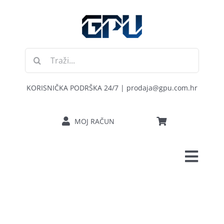
Skip
to
content
Traži...
KORISNIČKA PODRŠKA 24/7 | prodaja@gpu.com.hr
MOJ RAČUN
Toggl
POČETNA
Navig
RAČUNALA