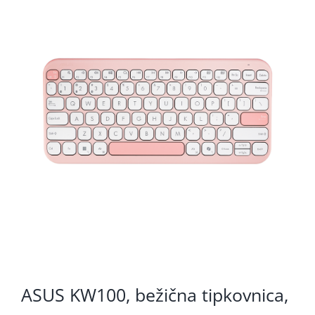
KOMPONENTE
PERIFERIJA
KABELI I KONEKTORI
MREŽNA OPREMA
PRINTERI
POTROŠNI
POTROŠAČKA ELEKTRONIKA
OSTALO
ASUS KW100, bežična tipkovnica,