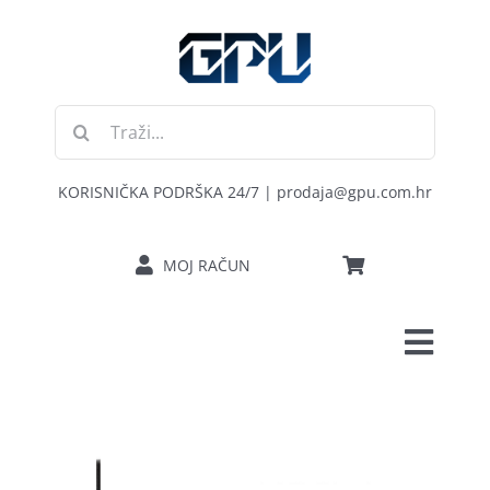
Skip
to
content
Traži...
KORISNIČKA PODRŠKA 24/7 | prodaja@gpu.com.hr
MOJ RAČUN
Toggl
POČETNA
Navig
RAČUNALA