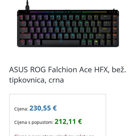
KOMPONENTE
PERIFERIJA
KABELI I KONEKTORI
MREŽNA OPREMA
PRINTERI
ASUS ROG Falchion Ace HFX, bež.
POTROŠNI
tipkovnica, crna
POTROŠAČKA ELEKTRONIKA
OSTALO
230,55
€
Cijena:
212,11
€
Cijena s popustom: