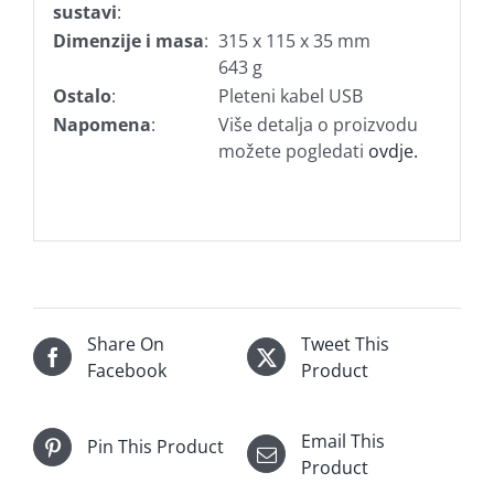
sustavi
:
Dimenzije i masa
:
315 x 115 x 35 mm
643 g
Ostalo
:
Pleteni kabel USB
Napomena
:
Više detalja o proizvodu
možete pogledati
ovdje.
Share On
Tweet This
Facebook
Product
Email This
Pin This Product
Product