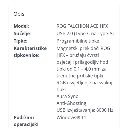
Opis
Model
:
ROG FALCHION ACE HFX
Sučelje
:
USB 2.0 (Type-C na Type-A)
Tipke
:
Programibilne tipke
Karakteristike
Magnetski prekidači ROG
tipkovnice
:
HFX – pružaju čvrsti
osjećaj i prilagodljiv hod
tipki od 0,1 – 4,0 mm za
trenutne pritiske tipki
RGB osvjetljenje na svakoj
tipki
Aura Sync
Anti-Ghosting
USB izvještavanje: 8000 Hz
Podržani
Windows® 11
operacijski