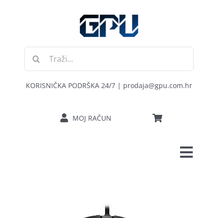
Skip
to
content
Traži...
KORISNIČKA PODRŠKA 24/7 | prodaja@gpu.com.hr
MOJ RAČUN
Toggl
POČETNA
Navig
RAČUNALA