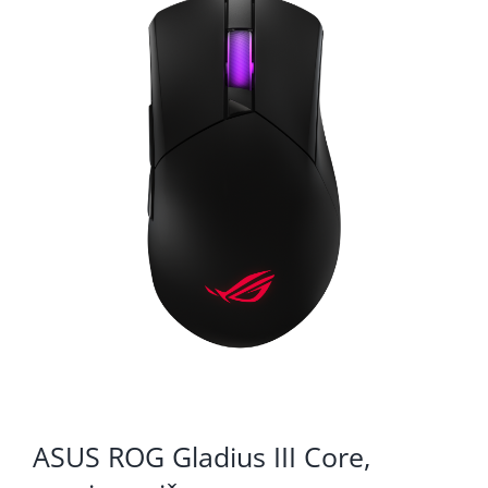
KOMPONENTE
PERIFERIJA
KABELI I KONEKTORI
MREŽNA OPREMA
PRINTERI
POTROŠNI
POTROŠAČKA ELEKTRONIKA
OSTALO
ASUS ROG Gladius III Core,