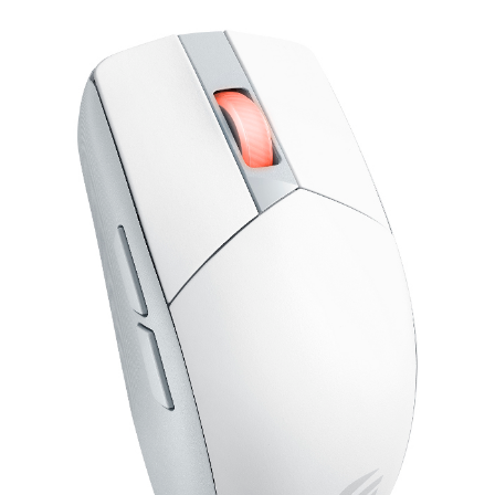
KOMPONENTE
PERIFERIJA
KABELI I KONEKTORI
MREŽNA OPREMA
PRINTERI
POTROŠNI
POTROŠAČKA ELEKTRONIKA
OSTALO