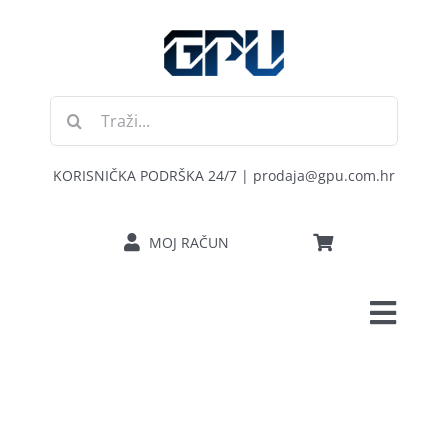
Skip
to
content
Traži...
KORISNIČKA PODRŠKA 24/7 | prodaja@gpu.com.hr
MOJ RAČUN
Toggl
POČETNA
Navig
RAČUNALA