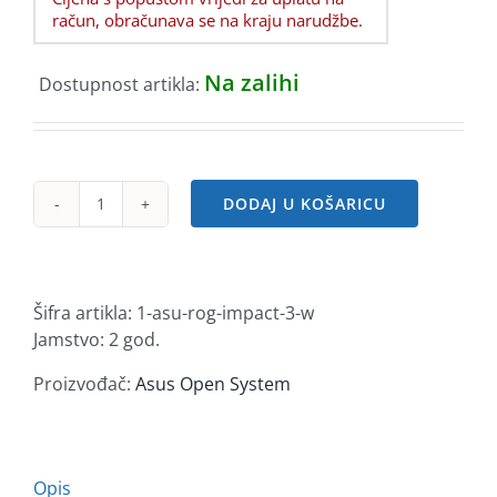
račun, obračunava se na kraju narudžbe.
Na zalihi
Dostupnost artikla:
DODAJ U KOŠARICU
ASUS
ROG
STRIX
IMPACT
Šifra artikla:
1-asu-rog-impact-3-w
III,
Jamstvo: 2 god.
bežični
gaming
Proizvođač:
Asus Open System
miš,
bij
količina
Opis