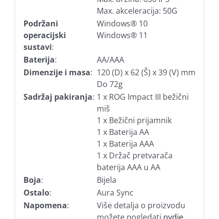
Max. akceleracija: 50G
Podržani
Windows® 10
operacijski
Windows® 11
sustavi
:
Baterija
:
AA/AAA
Dimenzije i masa
:
120 (D) x 62 (Š) x 39 (V) mm
Do 72g
Sadržaj pakiranja
:
1 x ROG Impact III bežični
miš
1 x Bežični prijamnik
1 x Baterija AA
1 x Baterija AAA
1 x Držač pretvarača
baterija AAA u AA
Boja
:
Bijela
Ostalo
:
Aura Sync
Napomena
:
Više detalja o proizvodu
možete pogledati
ovdje.