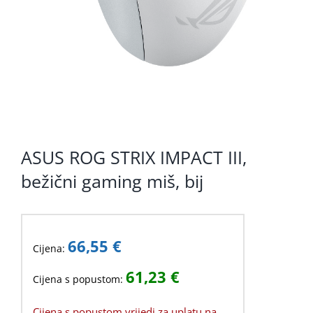
ASUS ROG STRIX IMPACT III,
bežični gaming miš, bij
66,55
€
Cijena:
61,23
€
Cijena s popustom:
Cijena s popustom vrijedi za uplatu na