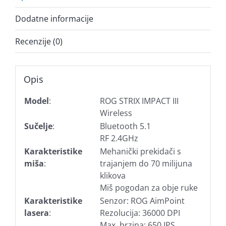
Dodatne informacije
Recenzije (0)
Opis
Model
:
ROG STRIX IMPACT III
Wireless
Sučelje
:
Bluetooth 5.1
RF 2.4GHz
Karakteristike
Mehanički prekidači s
miša
:
trajanjem do 70 milijuna
klikova
Miš pogodan za obje ruke
Karakteristike
Senzor: ROG AimPoint
lasera
:
Rezolucija: 36000 DPI
Max. brzina: 650 IPS