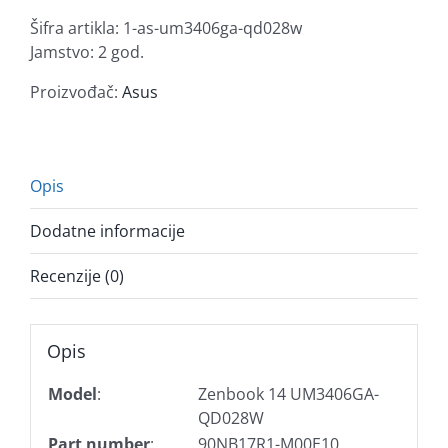
445/16GB/1TB/14"WUXGA/W11
Šifra artikla:
1-as-um3406ga-qd028w
količina
Jamstvo: 2 god.
Proizvođač:
Asus
Opis
Dodatne informacije
Recenzije (0)
Opis
Model
:
Zenbook 14 UM3406GA-
QD028W
Part number
:
90NB17R1-M00E10