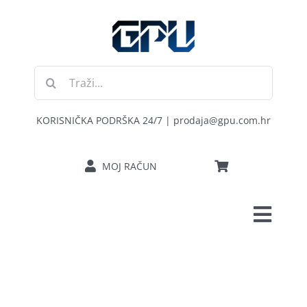
Skip
to
content
Traži...
KORISNIČKA PODRŠKA 24/7 | prodaja@gpu.com.hr
MOJ RAČUN
Toggl
POČETNA
Navig
RAČUNALA