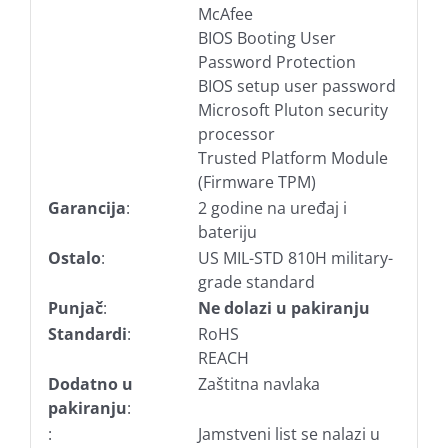
McAfee
BIOS Booting User
Password Protection
BIOS setup user password
Microsoft Pluton security
processor
Trusted Platform Module
(Firmware TPM)
Garancija
:
2 godine na uređaj i
bateriju
Ostalo
:
US MIL-STD 810H military-
grade standard
Punjač
:
Ne dolazi u pakiranju
Standardi
:
RoHS
REACH
Dodatno u
Zaštitna navlaka
pakiranju
:
:
Jamstveni list se nalazi u