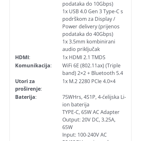
podataka do 10Gbps)
1x USB 4.0 Gen 3 Type-C s
podrškom za Display /
Power delivery (prijenos
podataka do 40Gbps)
1x 3.5mm kombinirani
audio priključak
HDMI
:
1x HDMI 2.1 TMDS
Komunikacija
:
WiFi 6E (802.11ax) (Triple
band) 2×2 + Bluetooth 5.4
Utori za
1x M.2 2280 PCIe 4.0×4
proširenje
:
Baterija
:
75WHrs, 4S1P, 4-ćelijska Li-
ion baterija
TYPE-C, 65W AC Adapter
Output: 20V DC, 3.25A,
65W
Input: 100-240V AC