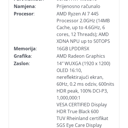
Namjena
:
Prijenosno računalo
Procesor
:
AMD Ryzen AI 7 445
Processor 2.0GHz (14MB
Cache, up to 4.6GHz, 6
cores, 12 Threads); AMD
XDNA NPU up to 50TOPS
Memorija
:
16GB LPDDR5X
Grafika
:
AMD Radeon Graphics
Zaslon
:
14″ WUXGA (1920 x 1200)
OLED 16:10,
nereflektirajući ekran,
60Hz, 0.2 ms odziv, 600nits
HDR peak, 100% DCI-P3,
1,000,000:1
VESA CERTIFIED Display
HDR True Black 600
TUV Rheinland certifikat
SGS Eye Care Display