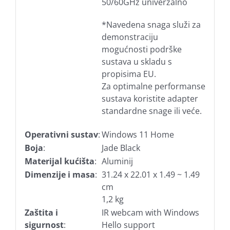
50/60GHz univerzalno
*Navedena snaga služi za
demonstraciju
mogućnosti podrške
sustava u skladu s
propisima EU.
Za optimalne performanse
sustava koristite adapter
standardne snage ili veće.
Operativni sustav
:
Windows 11 Home
Boja
:
Jade Black
Materijal kućišta
:
Aluminij
Dimenzije i masa
:
31.24 x 22.01 x 1.49 ~ 1.49
cm
1,2 kg
Zaštita i
IR webcam with Windows
sigurnost
:
Hello support