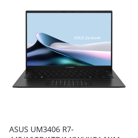
KOMPONENTE
PERIFERIJA
KABELI I KONEKTORI
MREŽNA OPREMA
PRINTERI
POTROŠNI
POTROŠAČKA ELEKTRONIKA
OSTALO
ASUS UM3406 R7-