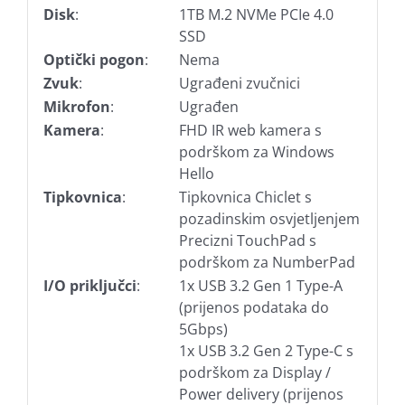
Disk
:
1TB M.2 NVMe PCIe 4.0
SSD
Optički pogon
:
Nema
Zvuk
:
Ugrađeni zvučnici
Mikrofon
:
Ugrađen
Kamera
:
FHD IR web kamera s
podrškom za Windows
Hello
Tipkovnica
:
Tipkovnica Chiclet s
pozadinskim osvjetljenjem
Precizni TouchPad s
podrškom za NumberPad
I/O priključci
:
1x USB 3.2 Gen 1 Type-A
(prijenos podataka do
5Gbps)
1x USB 3.2 Gen 2 Type-C s
podrškom za Display /
Power delivery (prijenos