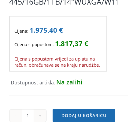
445/16GB/1TB/14″WUXGA/W11
1.975,40
€
Cijena:
1.817,37
€
Cijena s popustom:
Cijena s popustom vrijedi za uplatu na
račun, obračunava se na kraju narudžbe.
Na zalihi
Dostupnost artikla:
DODAJ U KOŠARICU
ASUS
UM3406
R7-