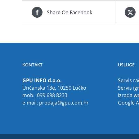
Share On Facebook
KONTAKT
USLUGE
GPU INFO d.o.o.
Servis r
Unčanska 13e, 10250 Lučko
Servis ig
mob.: 099 698 8233
Izrada w
e-mail:
prodaja@gpu.com.hr
Google 