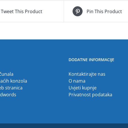
Tweet This Product
Pin This Product
DODATNE INFORMACIJE
ačunala
Kontaktirajte nas
raćih konzola
O nama
eb stranica
Uvjeti kupnje
Adwords
Privatnost podataka