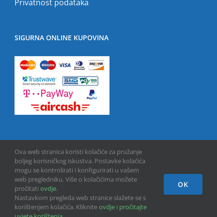
Privatnost podataka
SIGURNA ONLINE KUPOVINA
Ova web stranica koristi kolačiće za pružanje
boljeg korisničkog iskustva. Postavke kolačića
mogu se kontrolirati i konfigurirati u vašem
web pregledniku. Više o kolačićima možete
OK
Copyright © 2013 -
2026 | GPU INFO d.o.o. | All Rights Reserved
pročitati
ovdje
.
Nastavkom pregleda web stranice slažete se s
korištenjem kolačića. Kliknite
ovdje i pročitajte
Facebook
uvjete korištenja
.