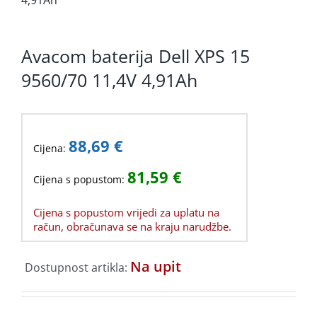
KOMPONENTE
PERIFERIJA
Avacom baterija Dell XPS 15
KABELI I KONEKTORI
9560/70 11,4V 4,91Ah
MREŽNA OPREMA
PRINTERI
88,69
€
Cijena:
POTROŠNI
81,59
€
Cijena s popustom:
POTROŠAČKA ELEKTRONIKA
Cijena s popustom vrijedi za uplatu na
račun, obračunava se na kraju narudžbe.
OSTALO
Na upit
Dostupnost artikla: