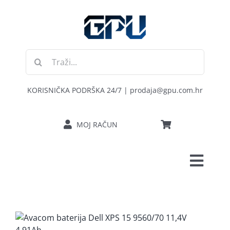
Skip
to
content
Traži...
KORISNIČKA PODRŠKA 24/7 | prodaja@gpu.com.hr
MOJ RAČUN
Toggl
POČETNA
Navig
RAČUNALA