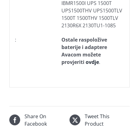
IBMR1500I UPS 1500T
UPS1500THV UPS1500TLV
1500T 1500THV 1500TLV
2130R6X 2130TU1-1085
:
Ostale raspoložive
baterije i adaptere
Avacom možete
provjeriti
ovdje
.
Share On
Tweet This
Facebook
Product