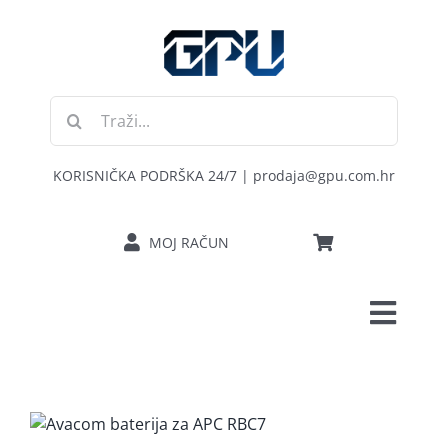
Skip
to
content
Traži...
KORISNIČKA PODRŠKA 24/7 | prodaja@gpu.com.hr
MOJ RAČUN
Toggl
POČETNA
Navig
RAČUNALA