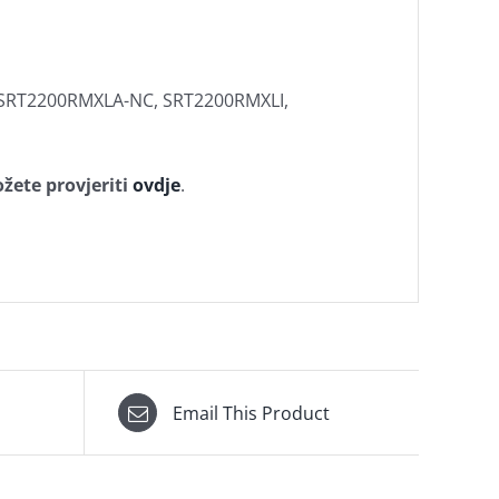
 SRT2200RMXLA-NC, SRT2200RMXLI,
žete provjeriti
ovdje
.
Email This Product