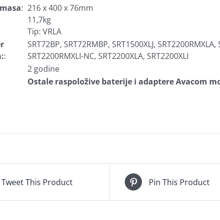
i masa
:
216 x 400 x 76mm
11,7kg
Tip: VRLA
r
SRT72BP, SRT72RMBP, SRT1500XLJ, SRT2200RMXLA,
:
:
SRT2200RMXLI-NC, SRT2200XLA, SRT2200XLI
2 godine
Ostale raspoložive baterije i adaptere Avacom mo
Tweet This Product
Pin This Product