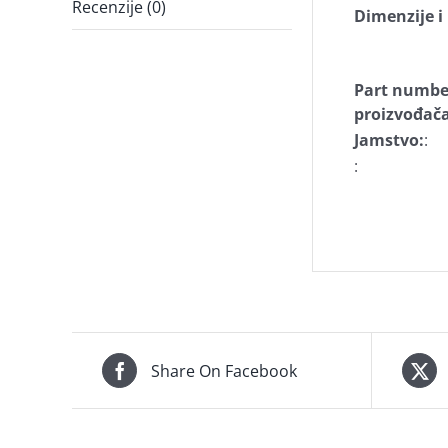
Recenzije (0)
Dimenzije 
Part numbe
proizvođača
Jamstvo:
:
:
Share On Facebook