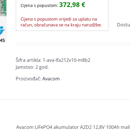
3 Fazni UPS
372,98
€
Garancija i usluge
Modularne zidne utičnice
Cijena s popustom:
Video rekorderi za nadzor
Zamjenski toneri za Brother
Baterije UPS
e
Ostala oprema za prijenosna računala
Patch paneli
Kućni alarmi
Smart-UPS
Cijena s popustom vrijedi za uplatu na
Senzori
Kalkulatori
Software
blovi i
rukvice
Alat i pribor
Diktafoni
MP3/MP4
Dostu
račun, obračunava se na kraju narudžbe.
Prenaponska zaštita
Sigurnosne brave
Ploče
Netbotz
ćišta
a
Profesionalni video sustavi
Usluge i ostalo
a
Hladnjaci,
Optički uređaji
i
ventilatori i pribor
iSM
rtica
USB hub
Optički uređaji – DVD-RW
KVM
Hladnjaci za Procesore
Šifra artikla:
1-ava-lfa212v10-m8b2
Jamstvo: 2 god.
Ventilatori
Termalne paste i padovi
Proizvođač:
Avacom
Print serveri
Security Gateway
remu
Avacom LiFePO4 akumulator A2D2 12,8V 100Ah mali