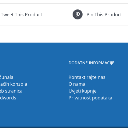
Tweet This Product
Pin This Product
DODATNE INFORMACIJE
ačunala
Kontaktirajte nas
raćih konzola
O nama
eb stranica
Uvjeti kupnje
Adwords
Privatnost podataka