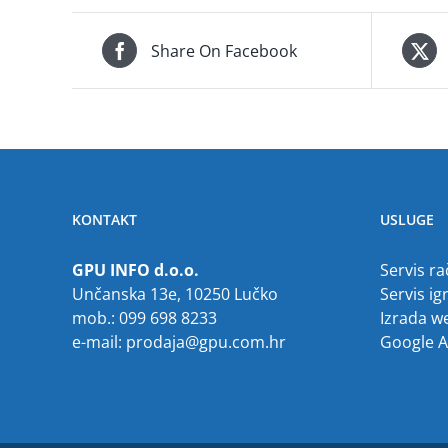
Share On Facebook
KONTAKT
USLUGE
GPU INFO d.o.o.
Servis r
Unčanska 13e, 10250 Lučko
Servis ig
mob.: 099 698 8233
Izrada w
e-mail:
prodaja@gpu.com.hr
Google 