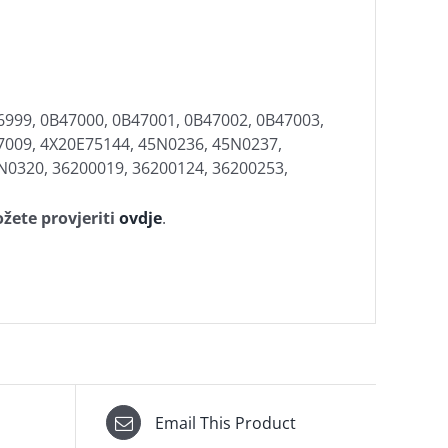
6999, 0B47000, 0B47001, 0B47002, 0B47003,
7009, 4X20E75144, 45N0236, 45N0237,
N0320, 36200019, 36200124, 36200253,
žete provjeriti
ovdje
.
Email This Product