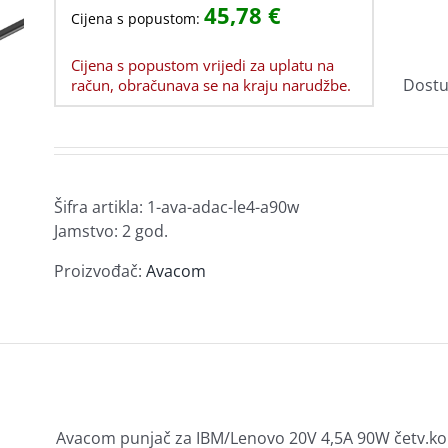
3 Fazni UPS
45,78
€
Garancija i usluge
Modularne zidne utičnice
Cijena s popustom:
Video rekorderi za nadzor
Zamjenski toneri za Brother
Baterije UPS
e
Ostala oprema za prijenosna računala
Patch paneli
Kućni alarmi
Smart-UPS
Cijena s popustom vrijedi za uplatu na
Senzori
Kalkulatori
Software
blovi i
rukvice
Alat i pribor
Diktafoni
MP3/MP4
Dostu
račun, obračunava se na kraju narudžbe.
Prenaponska zaštita
Sigurnosne brave
Ploče
Netbotz
ćišta
a
Profesionalni video sustavi
Usluge i ostalo
a
Hladnjaci,
Optički uređaji
i
ventilatori i pribor
iSM
rtica
USB hub
Optički uređaji – DVD-RW
KVM
Hladnjaci za Procesore
Šifra artikla:
1-ava-adac-le4-a90w
Jamstvo: 2 god.
Ventilatori
Termalne paste i padovi
Proizvođač:
Avacom
Print serveri
Security Gateway
remu
Avacom punjač za IBM/Lenovo 20V 4,5A 90W četv.ko