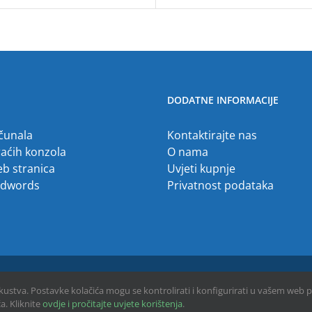
DODATNE INFORMACIJE
ačunala
Kontaktirajte nas
raćih konzola
O nama
eb stranica
Uvjeti kupnje
Adwords
Privatnost podataka
skustva. Postavke kolačića mogu se kontrolirati i konfigurirati u vašem web 
a. Kliknite
ovdje i pročitajte uvjete korištenja
.