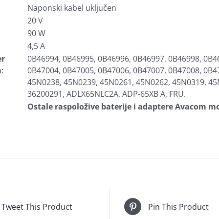
Naponski kabel uključen
20 V
90 W
4,5 A
er
0B46994, 0B46995, 0B46996, 0B46997, 0B46998, 0B4
a
:
0B47004, 0B47005, 0B47006, 0B47007, 0B47008, 0B4
45N0238, 45N0239, 45N0261, 45N0262, 45N0319, 45
36200291, ADLX65NLC2A, ADP-65XB A, FRU.
Ostale raspoložive baterije i adaptere Avacom mo
Tweet This Product
Pin This Product