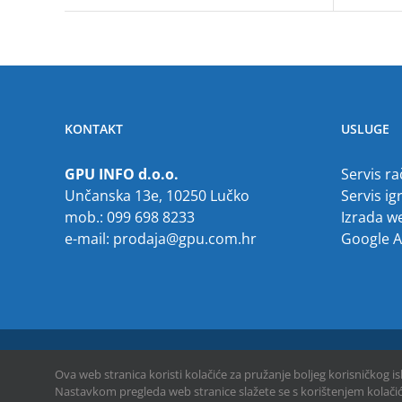
KONTAKT
USLUGE
GPU INFO d.o.o.
Servis r
Unčanska 13e, 10250 Lučko
Servis ig
mob.: 099 698 8233
Izrada w
e-mail:
prodaja@gpu.com.hr
Google 
Copyright © 2013 -
2026 | GPU INFO d.o.o. | All Rights Reserved
Ova web stranica koristi kolačiće za pružanje boljeg korisničkog i
Nastavkom pregleda web stranice slažete se s korištenjem kolačić