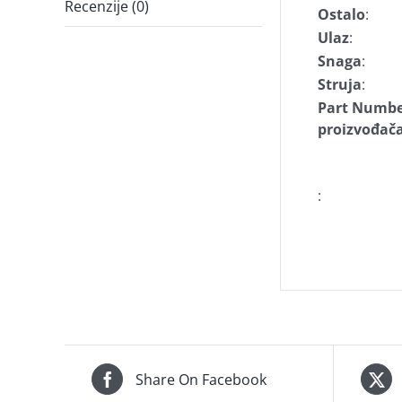
Recenzije (0)
Ostalo
:
Ulaz
:
Snaga
:
Struja
:
Part Numb
proizvođač
:
Share On Facebook