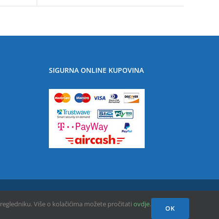
SIGURNA ONLINE KUPOVINA
pregledniku. Više o kolačićima možete pročitati
ovdje
.
Facebook
OK