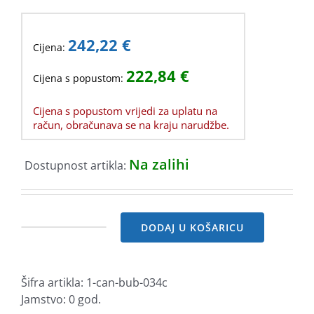
242,22
€
Cijena:
222,84
€
Cijena s popustom:
Cijena s popustom vrijedi za uplatu na
račun, obračunava se na kraju narudžbe.
Na zalihi
Dostupnost artikla:
DODAJ U KOŠARICU
Canon
bubanj
034
Šifra artikla:
1-can-bub-034c
Cyan
Jamstvo: 0 god.
količina