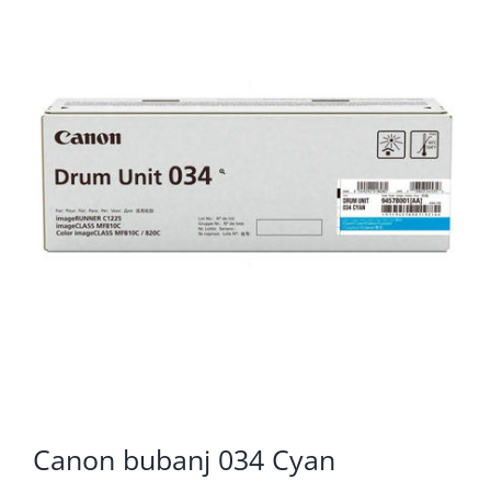
KOMPONENTE
PERIFERIJA
KABELI I KONEKTORI
MREŽNA OPREMA
PRINTERI
POTROŠNI
POTROŠAČKA ELEKTRONIKA
OSTALO
Canon bubanj 034 Cyan