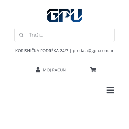
Skip
to
content
Traži...
KORISNIČKA PODRŠKA 24/7 | prodaja@gpu.com.hr
MOJ RAČUN
Toggl
POČETNA
Navig
RAČUNALA