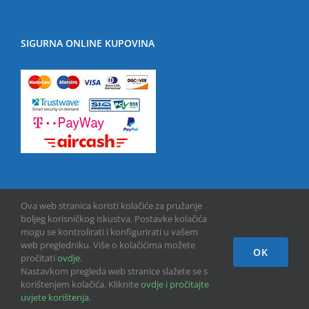
SIGURNA ONLINE KUPOVINA
Ova web stranica koristi kolačiće za pružanje
boljeg korisničkog iskustva. Postavke kolačića
mogu se kontrolirati i konfigurirati u vašem
web pregledniku. Više o kolačićima možete
OK
Copyright © 2013 -
2026 | GPU INFO d.o.o. | All Rights Reserved
pročitati
ovdje
.
Nastavkom pregleda web stranice slažete se s
korištenjem kolačića. Kliknite
ovdje i pročitajte
Facebook
uvjete korištenja
.