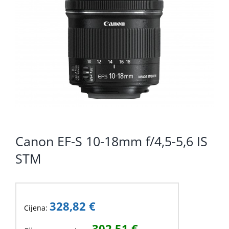
KOMPONENTE
PERIFERIJA
KABELI I KONEKTORI
MREŽNA OPREMA
PRINTERI
POTROŠNI
Canon EF-S 10-18mm f/4,5-5,6 IS
POTROŠAČKA ELEKTRONIKA
STM
OSTALO
328,82
€
Cijena:
302,51
€