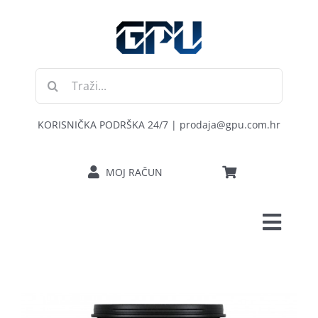
Skip
to
content
Traži...
KORISNIČKA PODRŠKA 24/7 | prodaja@gpu.com.hr
MOJ RAČUN
Toggl
POČETNA
Navig
RAČUNALA