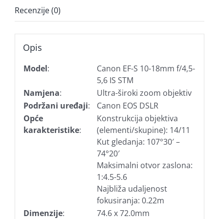
Recenzije (0)
Opis
Model
:
Canon EF-S 10-18mm f/4,5-
5,6 IS STM
Namjena
:
Ultra-široki zoom objektiv
Podržani uređaji
:
Canon EOS DSLR
Opće
Konstrukcija objektiva
karakteristike
:
(elementi/skupine): 14/11
Kut gledanja: 107°30′ –
74°20′
Maksimalni otvor zaslona:
1:4.5-5.6
Najbliža udaljenost
fokusiranja: 0.22m
Dimenzije
:
74.6 x 72.0mm