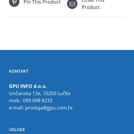
Email This
Pin This Product
Product
KONTAKT
GPU INFO d.o.o.
Unčanska 13e, 10250 Lučko
mob.: 099 698 8233
e-mail:
prodaja@gpu.com.hr
USLUGE