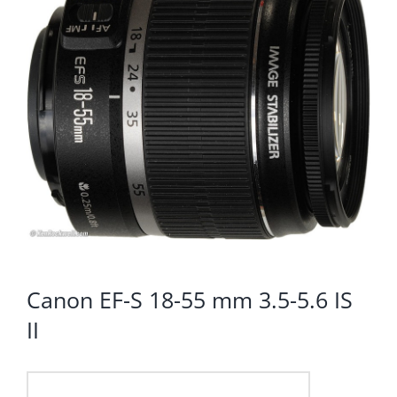
KOMPONENTE
PERIFERIJA
KABELI I KONEKTORI
MREŽNA OPREMA
PRINTERI
POTROŠNI
POTROŠAČKA ELEKTRONIKA
OSTALO
Canon EF-S 18-55 mm 3.5-5.6 IS
II