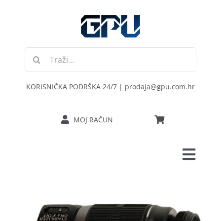
Skip
to
content
Traži...
KORISNIČKA PODRŠKA 24/7 | prodaja@gpu.com.hr
MOJ RAČUN
Toggl
POČETNA
Navig
RAČUNALA