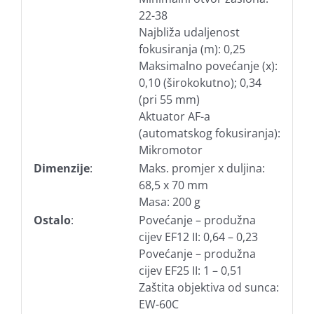
22-38
Najbliža udaljenost
fokusiranja (m): 0,25
Maksimalno povećanje (x):
0,10 (širokokutno); 0,34
(pri 55 mm)
Aktuator AF-a
(automatskog fokusiranja):
Mikromotor
Dimenzije
:
Maks. promjer x duljina:
68,5 x 70 mm
Masa: 200 g
Ostalo
:
Povećanje – produžna
cijev EF12 II: 0,64 – 0,23
Povećanje – produžna
cijev EF25 II: 1 – 0,51
Zaštita objektiva od sunca:
EW-60C