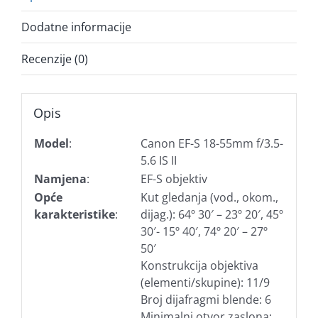
Dodatne informacije
Recenzije (0)
Opis
Model
:
Canon EF-S 18-55mm f/3.5-
5.6 IS II
Namjena
:
EF-S objektiv
Opće
Kut gledanja (vod., okom.,
karakteristike
:
dijag.): 64º 30′ – 23º 20′, 45º
30′- 15º 40′, 74º 20′ – 27º
50′
Konstrukcija objektiva
(elementi/skupine): 11/9
Broj dijafragmi blende: 6
Minimalni otvor zaslona: