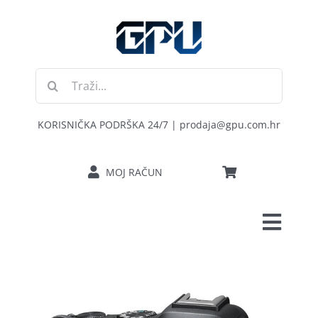
Skip
to
content
Traži...
KORISNIČKA PODRŠKA 24/7 | prodaja@gpu.com.hr
MOJ RAČUN
Toggl
POČETNA
Navig
RAČUNALA