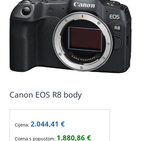
KOMPONENTE
PERIFERIJA
KABELI I KONEKTORI
MREŽNA OPREMA
PRINTERI
POTROŠNI
POTROŠAČKA ELEKTRONIKA
Canon EOS R8 body
OSTALO
2.044,41
€
Cijena:
1.880,86
€
Cijena s popustom: