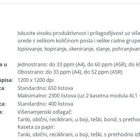
Iskusite visoku produktivnost i prilagodljivost uz viš
urede s velikom količinom posla i velike radne grupe
Ispisivanje, kopiranje, skeniranje, slanje, pohranjiva
a u
Jednostrano: do 33 ppm (A4), do 60 ppm (A5R), do 6
Obostrano: do 33 ppm (A4), do 52 ppm (A5R)
spisa
:
1200 x 1200 dpi
ca
:
Standardno: 650 listova
Maksimalno: 2300 listova (uz 2 kasetna modula AL1 +
ca
:
Standardno: 400 listova
a
:
Višenamjenski odlagač:
Tanki, obični, reciklirani, u boji, teški, bond, s p
Kaseta za papir:
Tanki, obični, reciklirani, u boji, teški, s prethodn