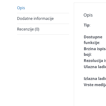
Opis
Opis
Dodatne informacije
Tip
:
Recenzije (0)
Dostupne
funkcije
:
Brzina ispis
boji
:
Rezolucija i
Ulazna ladi
Izlazna ladi
Vrste medij