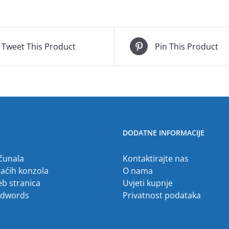
Tweet This Product
Pin This Product
DODATNE INFORMACIJE
ačunala
Kontaktirajte nas
raćih konzola
O nama
eb stranica
Uvjeti kupnje
Adwords
Privatnost podataka