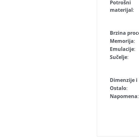
Potrošni
materijal
:
Brzina proc
Memorija
:
Emulacije
:
Sučelje
:
Dimenzije 
Ostalo
:
Napomena
: