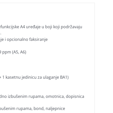
efunkcijske A4 uređaje u boji koji podržavaju
.
nje i opcionalno faksiranje
9 ppm (A5, A6)
 1 kasetnu jedinicu za ulaganje BA1)
rethodno izbušenim rupama, omotnica, dopisnica
o izbušenim rupama, bond, naljepnice