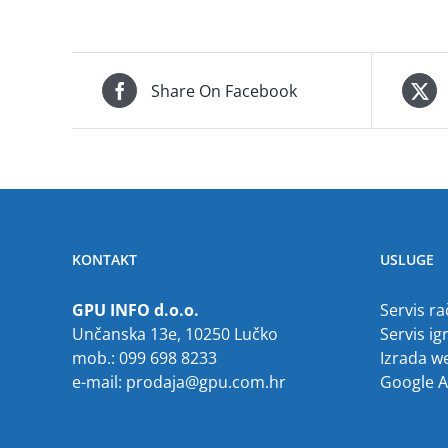
Share On Facebook
KONTAKT
USLUGE
GPU INFO d.o.o.
Servis r
Unčanska 13e, 10250 Lučko
Servis ig
mob.: 099 698 8233
Izrada w
e-mail:
prodaja@gpu.com.hr
Google 