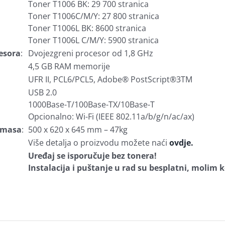
Toner T1006 BK: 29 700 stranica
Toner T1006C/M/Y: 27 800 stranica
Toner T1006L BK: 8600 stranica
Toner T1006L C/M/Y: 5900 stranica
esora
:
Dvojezgreni procesor od 1,8 GHz
4,5 GB RAM memorije
UFR II, PCL6/PCL5, Adobe® PostScript®3TM
USB 2.0
1000Base-T/100Base-TX/10Base-T
Opcionalno: Wi-Fi (IEEE 802.11a/b/g/n/ac/ax)
i masa
:
500 x 620 x 645 mm – 47kg
Više detalja o proizvodu možete naći
ovdje.
Uređaj se isporučuje bez tonera!
Instalacija i puštanje u rad su besplatni, molim 