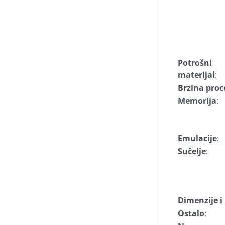
Potrošni
materijal
:
Brzina proc
Memorija
:
Emulacije
:
Sučelje
:
Dimenzije 
Ostalo
: