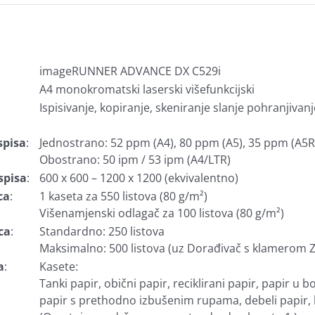
imageRUNNER ADVANCE DX C529i
A4 monokromatski laserski višefunkcijski
Ispisivanje, kopiranje, skeniranje slanje pohranjivanj
spisa
:
Jednostrano: 52 ppm (A4), 80 ppm (A5), 35 ppm (A5R
Obostrano: 50 ipm / 53 ipm (A4/LTR)
spisa
:
600 x 600 – 1200 x 1200 (ekvivalentno)
ca
:
1 kaseta za 550 listova (80 g/m²)
Višenamjenski odlagač za 100 listova (80 g/m²)
ca
:
Standardno: 250 listova
Maksimalno: 500 listova (uz Dorađivač s klamerom Z
a
:
Kasete:
Tanki papir, obični papir, reciklirani papir, papir u bo
papir s prethodno izbušenim rupama, debeli papir,