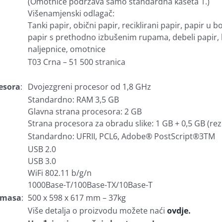
(Omotnice podržava samo standardna kaseta 1.)
Višenamjenski odlagač:
Tanki papir, obični papir, reciklirani papir, papir u bo
papir s prethodno izbušenim rupama, debeli papir, 
naljepnice, omotnice
T03 Crna – 51 500 stranica
esora
:
Dvojezgreni procesor od 1,8 GHz
Standardno: RAM 3,5 GB
Glavna strana procesora: 2 GB
Strana procesora za obradu slike: 1 GB + 0,5 GB (rez
Standardno: UFRII, PCL6, Adobe® PostScript®3TM
USB 2.0
USB 3.0
WiFi 802.11 b/g/n
1000Base-T/100Base-TX/10Base-T
i masa
:
500 x 598 x 617 mm – 37kg
Više detalja o proizvodu možete naći
ovdje.