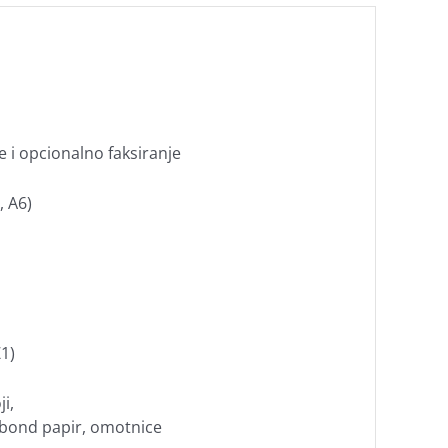
e i opcionalno faksiranje
, A6)
1)
ji,
 bond papir, omotnice