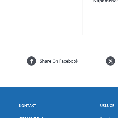
Napomena
:
Share On Facebook
KONTAKT
USLUGE