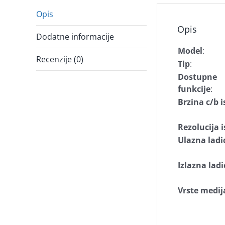
Opis
Opis
Dodatne informacije
Model
:
Recenzije (0)
Tip
:
Dostupne
funkcije
:
Brzina c/b i
Rezolucija i
Ulazna ladi
Izlazna ladi
Vrste medij