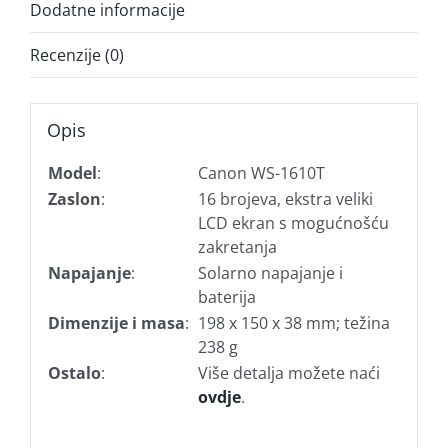
Dodatne informacije
Recenzije (0)
Opis
Model
:
Canon WS-1610T
Zaslon
:
16 brojeva, ekstra veliki
LCD ekran s mogućnošću
zakretanja
Napajanje
:
Solarno napajanje i
baterija
Dimenzije i masa
:
198 x 150 x 38 mm; težina
238 g
Ostalo
:
Više detalja možete naći
ovdje
.