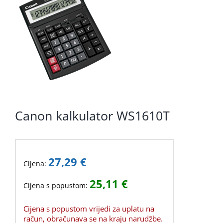
KOMPONENTE
PERIFERIJA
KABELI I KONEKTORI
MREŽNA OPREMA
PRINTERI
Canon kalkulator WS1610T
POTROŠNI
POTROŠAČKA ELEKTRONIKA
27,29
€
OSTALO
Cijena:
25,11
€
Cijena s popustom:
Cijena s popustom vrijedi za uplatu na
račun, obračunava se na kraju narudžbe.