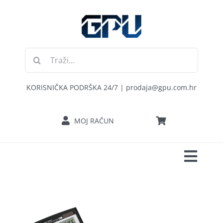
Skip
to
content
Traži...
KORISNIČKA PODRŠKA 24/7 | prodaja@gpu.com.hr
MOJ RAČUN
Toggl
POČETNA
Navig
RAČUNALA