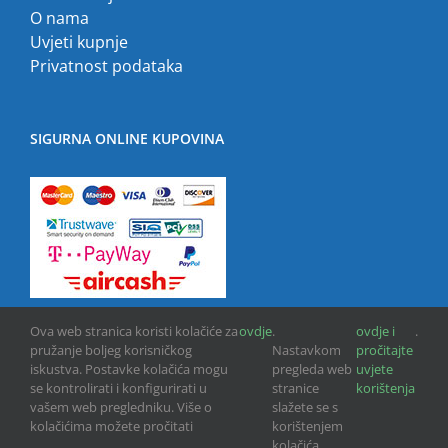
O nama
Uvjeti kupnje
Privatnost podataka
SIGURNA ONLINE KUPOVINA
Ova web stranica koristi kolačiće za
ovdje
.
ovdje i
.
pružanje boljeg korisničkog
Nastavkom
pročitajte
iskustva. Postavke kolačića mogu
pregleda web
uvjete
se kontrolirati i konfigurirati u
stranice
korištenja
vašem web pregledniku. Više o
slažete se s
kolačićima možete pročitati
korištenjem
Copyright © 2013 -
2026 | GPU INFO d.o.o. | All Rights Reserved
kolačića.