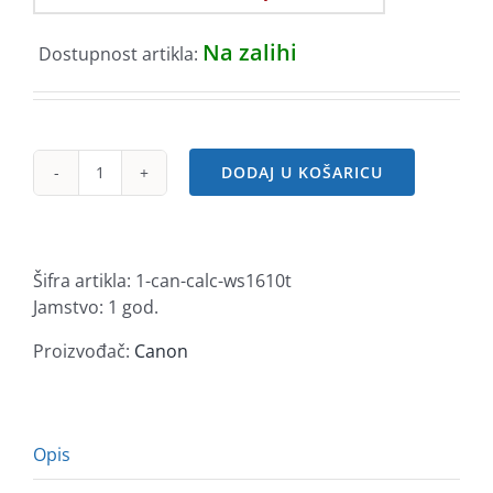
Na zalihi
Dostupnost artikla:
DODAJ U KOŠARICU
Canon
kalkulator
WS1610T
količina
Šifra artikla:
1-can-calc-ws1610t
Jamstvo: 1 god.
Proizvođač:
Canon
Opis