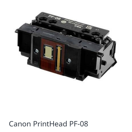
KOMPONENTE
PERIFERIJA
KABELI I KONEKTORI
MREŽNA OPREMA
PRINTERI
POTROŠNI
POTROŠAČKA ELEKTRONIKA
OSTALO
Canon PrintHead PF-08