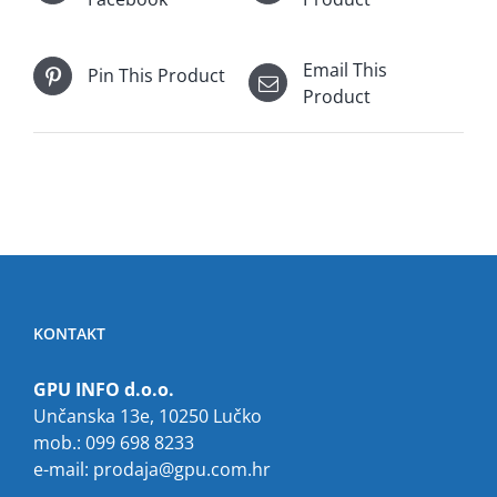
Email This
Pin This Product
Product
KONTAKT
GPU INFO d.o.o.
Unčanska 13e, 10250 Lučko
mob.: 099 698 8233
e-mail:
prodaja@gpu.com.hr