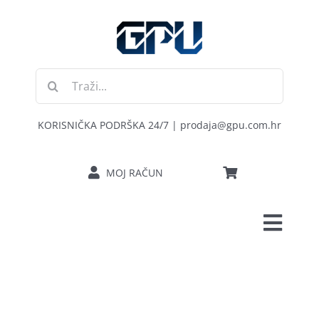
Skip
to
content
Traži...
KORISNIČKA PODRŠKA 24/7 | prodaja@gpu.com.hr
MOJ RAČUN
Toggl
POČETNA
Navig
RAČUNALA