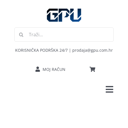
Skip
to
content
Traži...
KORISNIČKA PODRŠKA 24/7 | prodaja@gpu.com.hr
MOJ RAČUN
Toggl
POČETNA
Navig
RAČUNALA