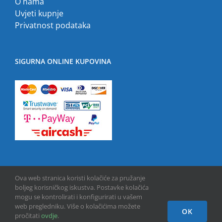
O nama
Uvjeti kupnje
Privatnost podataka
SIGURNA ONLINE KUPOVINA
Ova web stranica koristi kolačiće za pružanje
boljeg korisničkog iskustva. Postavke kolačića
mogu se kontrolirati i konfigurirati u vašem
web pregledniku. Više o kolačićima možete
OK
Copyright © 2013 -
2026 | GPU INFO d.o.o. | All Rights Reserved
pročitati
ovdje
.