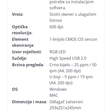
potrebe za instalacijom
softvera.
Vrsta
:
Stolni skener s ulagačem
listova
Optička
600 dpi
rezolucija
:
Element
1-linijski CMOS CIS senzor
skeniranja
:
Izvor svjetlosti
:
RGB LED
Sučelje
:
High Speed USB 2.0
Brzina pregleda
:
Crno-bijelo – 25 ppm / 50
ipm (A4, 200 dpi)
U boji – 9 ppm / 19 ipm
(A4, 200 dpi)
OS
:
Windows
MAC
Dimenzije i masa
:
Odlagač zatvoren:
293x251x245mm