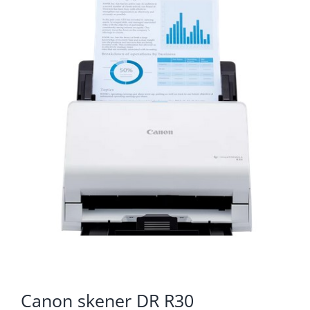
KOMPONENTE
PERIFERIJA
KABELI I KONEKTORI
MREŽNA OPREMA
PRINTERI
POTROŠNI
POTROŠAČKA ELEKTRONIKA
OSTALO
Canon skener DR R30