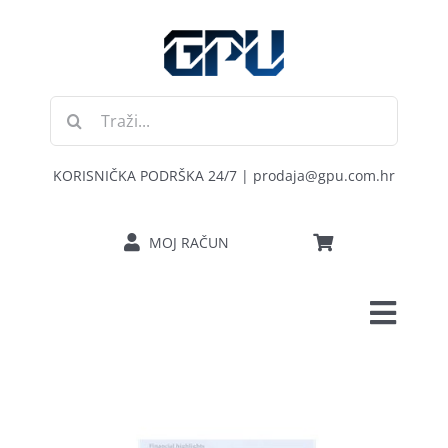
Skip
to
content
Traži...
KORISNIČKA PODRŠKA 24/7 | prodaja@gpu.com.hr
MOJ RAČUN
Toggl
POČETNA
Navig
RAČUNALA