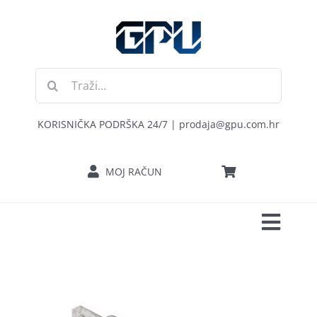
Skip
to
content
Traži...
KORISNIČKA PODRŠKA 24/7 | prodaja@gpu.com.hr
MOJ RAČUN
Toggl
POČETNA
Navig
RAČUNALA