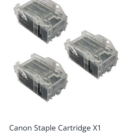
KOMPONENTE
PERIFERIJA
KABELI I KONEKTORI
MREŽNA OPREMA
PRINTERI
POTROŠNI
POTROŠAČKA ELEKTRONIKA
OSTALO
Canon Staple Cartridge X1