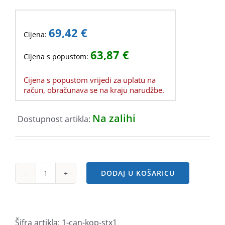
69,42
€
Cijena:
63,87
€
Cijena s popustom:
Cijena s popustom vrijedi za uplatu na
račun, obračunava se na kraju narudžbe.
Na zalihi
Dostupnost artikla:
DODAJ U KOŠARICU
Canon
Staple
Cartridge
X1
Šifra artikla:
1-can-kop-stx1