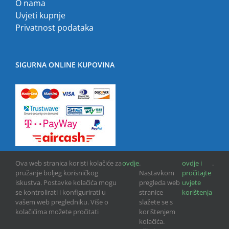
O nama
Uvjeti kupnje
Privatnost podataka
SIGURNA ONLINE KUPOVINA
Ova web stranica koristi kolačiće za
ovdje
.
ovdje i
.
pružanje boljeg korisničkog
Nastavkom
pročitajte
iskustva. Postavke kolačića mogu
pregleda web
uvjete
se kontrolirati i konfigurirati u
stranice
korištenja
vašem web pregledniku. Više o
slažete se s
kolačićima možete pročitati
korištenjem
Copyright © 2013 -
2026 | GPU INFO d.o.o. | All Rights Reserved
kolačića.