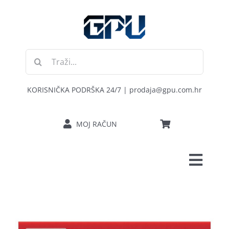
Skip
to
content
Traži...
KORISNIČKA PODRŠKA 24/7 | prodaja@gpu.com.hr
MOJ RAČUN
Toggl
POČETNA
Navig
RAČUNALA