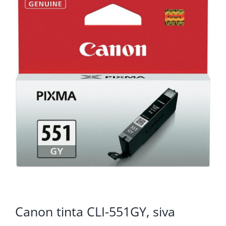
KOMPONENTE
PERIFERIJA
KABELI I KONEKTORI
MREŽNA OPREMA
PRINTERI
POTROŠNI
POTROŠAČKA ELEKTRONIKA
OSTALO
Canon tinta CLI-551GY, siva