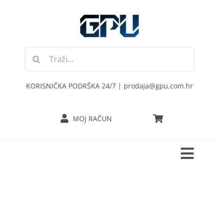
Skip
to
content
Traži...
KORISNIČKA PODRŠKA 24/7 | prodaja@gpu.com.hr
MOJ RAČUN
Toggl
POČETNA
Navig
RAČUNALA