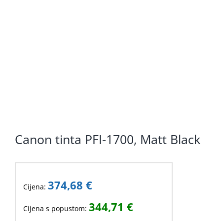
KOMPONENTE
PERIFERIJA
KABELI I KONEKTORI
MREŽNA OPREMA
PRINTERI
POTROŠNI
Canon tinta PFI-1700, Matt Black
POTROŠAČKA ELEKTRONIKA
OSTALO
374,68
€
Cijena:
344,71
€
Cijena s popustom: