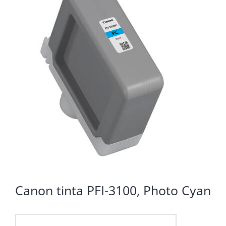
KOMPONENTE
PERIFERIJA
KABELI I KONEKTORI
MREŽNA OPREMA
PRINTERI
POTROŠNI
POTROŠAČKA ELEKTRONIKA
OSTALO
Canon tinta PFI-3100, Photo Cyan