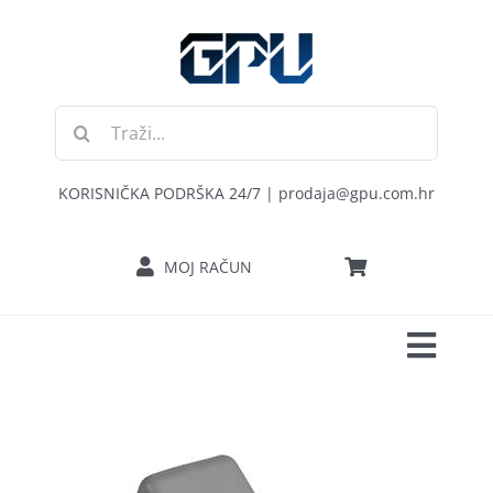
Skip
to
content
Traži...
KORISNIČKA PODRŠKA 24/7 | prodaja@gpu.com.hr
MOJ RAČUN
Toggl
POČETNA
Navig
RAČUNALA