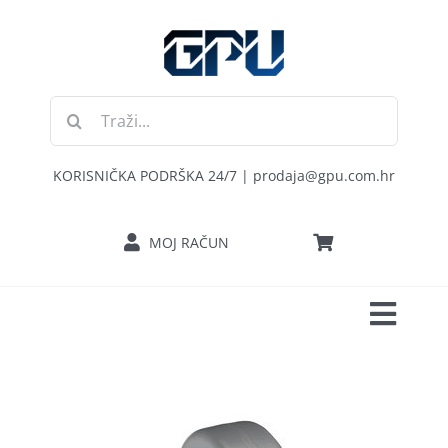
Skip
to
content
Traži...
KORISNIČKA PODRŠKA 24/7 | prodaja@gpu.com.hr
MOJ RAČUN
Toggl
POČETNA
Navig
RAČUNALA