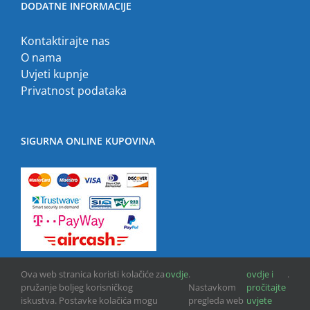
DODATNE INFORMACIJE
Kontaktirajte nas
O nama
Uvjeti kupnje
Privatnost podataka
SIGURNA ONLINE KUPOVINA
Ova web stranica koristi kolačiće za
ovdje
.
ovdje i
.
pružanje boljeg korisničkog
Nastavkom
pročitajte
iskustva. Postavke kolačića mogu
pregleda web
uvjete