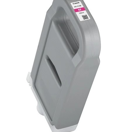
KOMPONENTE
PERIFERIJA
KABELI I KONEKTORI
MREŽNA OPREMA
PRINTERI
POTROŠNI
POTROŠAČKA ELEKTRONIKA
OSTALO