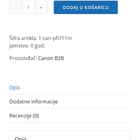
DODAJ U KOŠARICU
Canon
tinta
PFI-
711,
Šifra artikla:
1-can-pfi711m
Magenta
Jamstvo: 0 god.
količina
Proizvođač:
Canon B2B
Opis
Dodatne informacije
Recenzije (0)
Opis